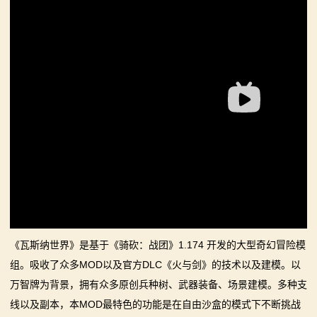
你告别单人模式！
【MOD精选】古典时代大舞台！有兵有将你就来！《公
2：
【MOD精选】别人砍杀打仗，我在朝堂玩派系博弈！
元275年前的战帆》带你领略历史的厚重！
霸
《内战》让骑友体验被领主起兵逼宫！
【MOD精选】和几十号兄弟开黑攻城！《一起霸主》让
【MOD精选】告别流浪征战，亲手打造你的营地！《建
你告别单人模式！
主
立家园：改良版》已更新至最新版本！
【MOD精选】别人砍杀打仗，我在朝堂玩派系博弈！
骑
骑砍2《战帆》v1.2.7与本体v1.4.7正式版更新日志
《内战》让骑友体验被领主起兵逼宫！
【MOD精选】告别流浪征战，亲手打造你的营地！《建
马
立家园：改良版》已更新至最新版本！
与
骑砍2《战帆》v1.2.7与本体v1.4.7正式版更新日志
砍
杀
《瓦斯纳世界》是基于《骑砍：战团》1.174 开发的大型奇幻冒险模
组。吸收了众多MOD以及官方DLC《火与剑》的技术以及建模。以
1
万智牌为背景，拥有众多原创兵种树、武器装备、场景建模。多种支
全
线以及副本，本MOD最特色的功能是在自由沙盒的模式下不断挑战