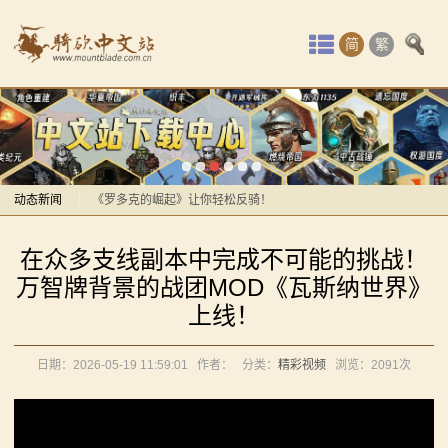
首
简
繁
页
最
感谢你们，与我们一起缅怀ipek
新
【MOD精选】方旗直接原地坐牢！我的罗多克回来啦！
动
动态新闻
《罗多克的崛起》让你轻松反骑！
深切缅怀“骑砍之母”——ipek Yavuz女士
感谢你们，与我们一起缅怀ipek
态
在众多支线副本中完成不可能的挑战！
【MOD推荐】熟悉的玩法，不一样的体验！《那落迦之
【MOD精选】方旗直接原地坐牢！我的罗多克回来啦！
骑
万智牌背景的战团MOD《瓦斯纳世界》
境：涅槃歌》全新内容重构更新！
《罗多克的崛起》让你轻松反骑！
上线！
马
【MOD精选】重生之我在卡拉迪亚当剑修！《修仙·飞
深切缅怀“骑砍之母”——ipek Yavuz女士
剑》让骑砍2变修真界！
【MOD推荐】熟悉的玩法，不一样的体验！《那落迦之
与
日期：2026-05-19 11:59:01
作者：
分类：
精彩视频
浏览：
2091次
【MOD精选】古典时代大舞台！有兵有将你就来！《公
境：涅槃歌》全新内容重构更新！
砍
元275年前的战帆》带你领略历史的厚重！
【MOD精选】重生之我在卡拉迪亚当剑修！《修仙·飞
【MOD精选】和几十号兄弟开黑攻城！《一起霸主》让
剑》让骑砍2变修真界！
杀