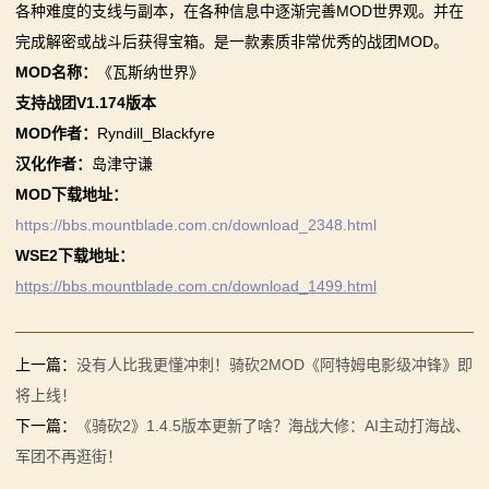
各种难度的支线与副本，在各种信息中逐渐完善MOD世界观。并在
系
完成解密或战斗后获得宝箱。是一款素质非常优秀的战团MOD。
列
MOD名称：
《瓦斯纳世界》
支持战团V1.174版本
媒
MOD作者：
Ryndill_Blackfyre
体
汉化作者：
岛津守谦
MOD下载地址：
中
https://bbs.mountblade.com.cn/download_2348.html
心
WSE2下载地址：
https://bbs.mountblade.com.cn/download_1499.html
精
彩
上一篇：
没有人比我更懂冲刺！骑砍2MOD《阿特姆电影级冲锋》即
视
将上线！
下一篇：
《骑砍2》1.4.5版本更新了啥？海战大修：AI主动打海战、
频
军团不再逛街！
原