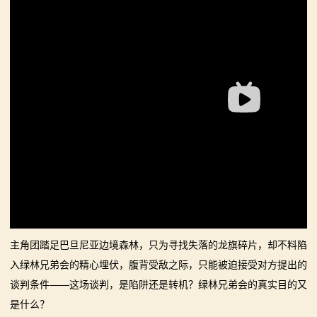
你告别单人模式！
【MOD精选】古典时代大舞台！有兵有将你就来！《公
2：
【MOD精选】别人砍杀打仗，我在朝堂玩派系博弈！
元275年前的战帆》带你领略历史的厚重！
霸
《内战》让骑友体验被领主起兵逼宫！
【MOD精选】和几十号兄弟开黑攻城！《一起霸主》让
【MOD精选】告别流浪征战，亲手打造你的营地！《建
你告别单人模式！
主
立家园：改良版》已更新至最新版本！
【MOD精选】别人砍杀打仗，我在朝堂玩派系博弈！
骑
骑砍2《战帆》v1.2.7与本体v1.4.7正式版更新日志
《内战》让骑友体验被领主起兵逼宫！
【MOD精选】告别流浪征战，亲手打造你的营地！《建
马
立家园：改良版》已更新至最新版本！
与
骑砍2《战帆》v1.2.7与本体v1.4.7正式版更新日志
砍
杀
主角团踏足巴旦尼亚边境森林，只为寻找失落的龙旗碎片，却不料陷
入绿林兄弟会的精心埋伏，腹背受敌之际，只能被迫接受对方提出的
1
谈判条件——这场谈判，是陷阱还是转机？绿林兄弟会的真实目的又
全
是什么？