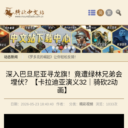
首
简
繁
页
最
感谢你们，与我们一起缅怀ipek
新
【MOD精选】方旗直接原地坐牢！我的罗多克回来啦！
动
动态新闻
《罗多克的崛起》让你轻松反骑！
深切缅怀“骑砍之母”——ipek Yavuz女士
感谢你们，与我们一起缅怀ipek
态
深入巴旦尼亚寻龙旗！竟遭绿林兄弟会
【MOD推荐】熟悉的玩法，不一样的体验！《那落迦之
【MOD精选】方旗直接原地坐牢！我的罗多克回来啦！
骑
埋伏？【卡拉迪亚演义32｜骑砍2动
境：涅槃歌》全新内容重构更新！
《罗多克的崛起》让你轻松反骑！
画】
马
【MOD精选】重生之我在卡拉迪亚当剑修！《修仙·飞
深切缅怀“骑砍之母”——ipek Yavuz女士
剑》让骑砍2变修真界！
【MOD推荐】熟悉的玩法，不一样的体验！《那落迦之
与
日期：2026-05-23 18:40:40
作者：
分类：
精彩视频
浏览：
1033次
【MOD精选】古典时代大舞台！有兵有将你就来！《公
境：涅槃歌》全新内容重构更新！
砍
元275年前的战帆》带你领略历史的厚重！
【MOD精选】重生之我在卡拉迪亚当剑修！《修仙·飞
【MOD精选】和几十号兄弟开黑攻城！《一起霸主》让
剑》让骑砍2变修真界！
杀