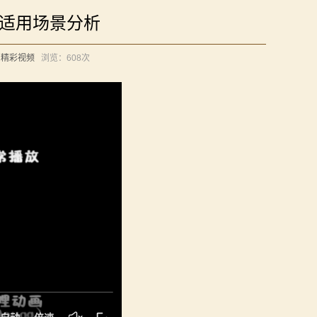
船适用场景分析
：
精彩视频
浏览：
608次