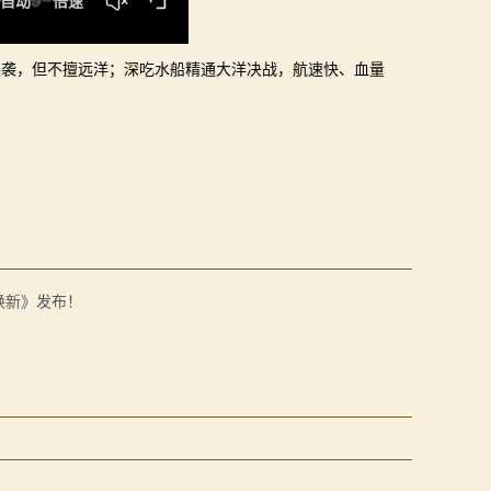
突袭，但不擅远洋；深吃水船精通大洋决战，航速快、血量
焕新》发布！