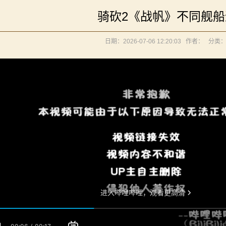
》让骑砍2变修真界！
骑砍2《战帆》不同舰
元275年前的战帆》带你领略历史的厚重！
《罗多克的崛起》让你轻松反骑！
你告别单人模式！
日期：2026-07-06 12:20:03
作者：
分类
内战》让骑友体验被领主起兵逼宫！
境：涅槃歌》全新内容重构更新！
立家园：改良版》已更新至最新版本！
》让骑砍2变修真界！
元275年前的战帆》带你领略历史的厚重！
你告别单人模式！
内战》让骑友体验被领主起兵逼宫！
立家园：改良版》已更新至最新版本！