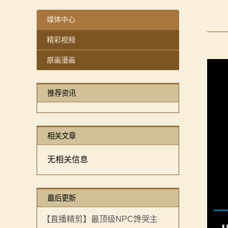
【MOD精选】重生之我在卡拉迪亚当剑修！《修仙·飞剑
感谢你们，与我们一起缅怀ipek
【MOD精选】古典时代大舞台！有兵有将你就来！《公
【MOD精选】方旗直接原地坐牢！我的罗多克回来啦！
媒体中心
2：
【MOD精选】和几十号兄弟开黑攻城！《一起霸主》让
深切缅怀“骑砍之母”——ipek Yavuz女士
精彩视频
霸
【MOD精选】别人砍杀打仗，我在朝堂玩派系博弈！《
【MOD推荐】熟悉的玩法，不一样的体验！《那落迦之
原画漫画
【MOD精选】告别流浪征战，亲手打造你的营地！《建
【MOD精选】重生之我在卡拉迪亚当剑修！《修仙·飞剑
主
骑砍2《战帆》v1.2.7与本体v1.4.7正式版更新日志
【MOD精选】古典时代大舞台！有兵有将你就来！《公
骑
推荐资讯
【MOD精选】和几十号兄弟开黑攻城！《一起霸主》让
马
【MOD精选】别人砍杀打仗，我在朝堂玩派系博弈！《
【MOD精选】告别流浪征战，亲手打造你的营地！《建
与
相关文章
骑砍2《战帆》v1.2.7与本体v1.4.7正式版更新日志
砍
无相关信息
杀
1
最后更新
全
【直播精剪】最顶级NPC馋哭主