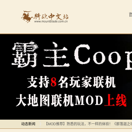
首
页
最
新
动
态
骑
马
感谢你们，与我们一起缅怀ipek
【MOD精选】方旗直接原地坐牢！我的罗多克回来啦！
与
深切缅怀“骑砍之母”——ipek Yavuz女士
砍
动态新闻
【MOD推荐】熟悉的玩法，不一样的体验！《那落迦之
杀