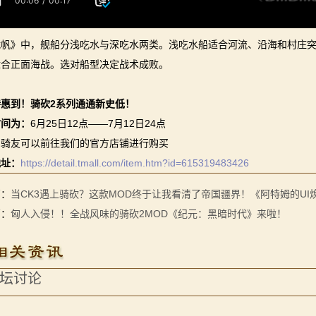
战帆》中，舰船分浅吃水与深吃水两类。浅吃水船适合河流、沿海和村庄
适合正面海战。选对船型决定战术成败。
惠到！骑砍2系列通通新史低！
时间为：
6月25日12点——7月12日24点
的骑友可以前往我们的官方店铺进行购买
地址：
https://detail.tmall.com/item.htm?id=615319483426
篇：
当CK3遇上骑砍？这款MOD终于让我看清了帝国疆界！《阿特姆的UI
篇：
匈人入侵！！全战风味的骑砍2MOD《纪元：黑暗时代》来啦！
坛讨论