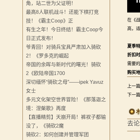
角，站二世为父证明！
系
最高8人联机战斗！还能下棋打竞
列
在《
技！《霸主Coop》正
高，
有生之年！今日终结！霸主Coop今
媒
日正式发布！
体
夏季特
爷青回！对骑兵宝具严肃加入骑砍
折扣
2！《罗多克的崛起
中
需要
帝国的余晖与新时代的曙光！骑砍
心
购买
2《欧陆帝国1700
深切缅怀“骑砍之母”——ipek Yavuz
精
上一
女士
下一
彩
多元文化架空世界冒险！《那落迦之
境：涅槃歌》再度
视
【直播精剪】天崩开局！裤衩子都输
去论
频
没了，《骑砍2魔
骑砍2：如何创建并管理军团
原