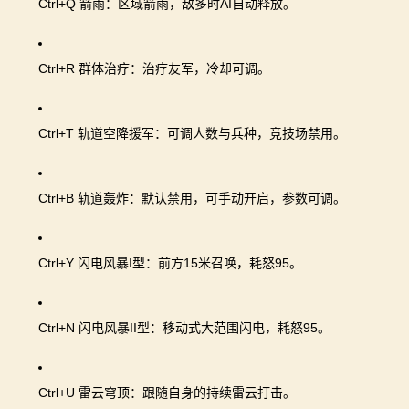
Ctrl+Q 箭雨：区域箭雨，敌多时AI自动释放。
Ctrl+R 群体治疗：治疗友军，冷却可调。
Ctrl+T 轨道空降援军：可调人数与兵种，竞技场禁用。
Ctrl+B 轨道轰炸：默认禁用，可手动开启，参数可调。
Ctrl+Y 闪电风暴I型：前方15米召唤，耗怒95。
Ctrl+N 闪电风暴II型：移动式大范围闪电，耗怒95。
Ctrl+U 雷云穹顶：跟随自身的持续雷云打击。