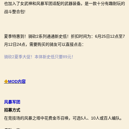
也加入了女武神和风暴军团适配的武器装备。是一款十分有趣耐玩的
系
战斗整合包!
列
媒
夏季特惠到！骑砍2系列通通新史低！折扣时间为：6月25日12点至7
体
月12日24点，需要购买的骑友可以直接点击：
中
骑砍2夏季大促！本体新史低只要89元！
心
精
◆
MOD内容
彩
视
风暴军团
招募方式
频
在竞技场的风暴之塔中花费金币召唤，可选5人、10人或百人编队。
原