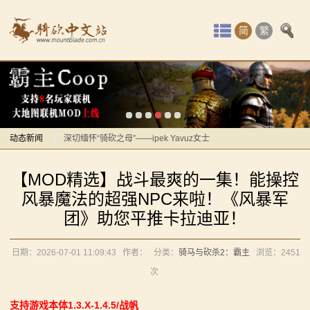
首
简
繁
页
最
感谢你们，与我们一起缅怀ipek
【MOD精选】方旗直接原地坐牢！我的罗多克回来啦！
新
《罗多克的崛起》让你轻松反骑！
动
动态新闻
深切缅怀“骑砍之母”——ipek Yavuz女士
【MOD推荐】熟悉的玩法，不一样的体验！《那落迦之
感谢你们，与我们一起缅怀ipek
态
【MOD精选】战斗最爽的一集！能操控
境：涅槃歌》全新内容重构更新！
【MOD精选】方旗直接原地坐牢！我的罗多克回来啦！
骑
风暴魔法的超强NPC来啦！《风暴军
【MOD精选】重生之我在卡拉迪亚当剑修！《修仙·飞
《罗多克的崛起》让你轻松反骑！
团》助您平推卡拉迪亚！
马
剑》让骑砍2变修真界！
深切缅怀“骑砍之母”——ipek Yavuz女士
【MOD精选】古典时代大舞台！有兵有将你就来！《公
【MOD推荐】熟悉的玩法，不一样的体验！《那落迦之
与
日期：2026-07-01 11:09:43
作者：
分类：
骑马与砍杀2：霸主
浏览：
2451
元275年前的战帆》带你领略历史的厚重！
境：涅槃歌》全新内容重构更新！
次
砍
【MOD精选】和几十号兄弟开黑攻城！《一起霸主》让
【MOD精选】重生之我在卡拉迪亚当剑修！《修仙·飞
支持游戏本体1.3.X-1.4.5/战帆
你告别单人模式！
剑》让骑砍2变修真界！
杀