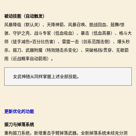
被动技能（自动触发）
风暴降临（默认关）、天降神箭、风暴召唤、脱战回血、鼓舞/惊
骇、守护之壳、战斗专家（低血吸血）、暴击（低血高暴）、格斗大
师（徒手减伤+百分比伤害）、雷霆一击（剑系范围击倒）、爆头秒
杀、振刀、武器附魔（特效随击杀变化）、突破格挡/贯穿、无歇箭
雨（近战概率自动箭雨）。
女武神随从同样掌握上述全部技能。
更新优化的功能
振刀与掉落系统
重构振刀系统，新增重击手臂掉落武器。全新掉落系统未经充分测