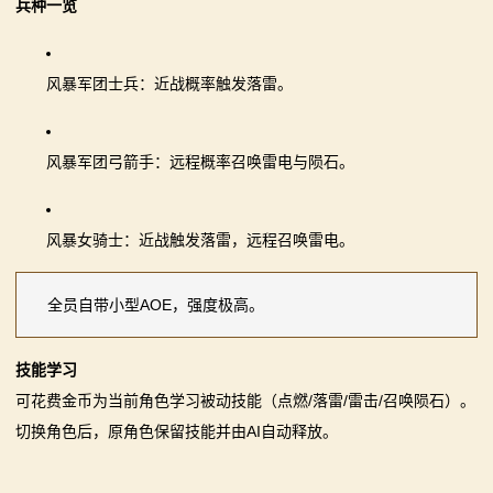
兵种一览
画
漫
风暴军团士兵：近战概率触发落雷。
画
风暴军团弓箭手：远程概率召唤雷电与陨石。
下
载
风暴女骑士：近战触发落雷，远程召唤雷电。
中
全员自带小型AOE，强度极高。
心
MOD
技能学习
可花费金币为当前角色学习被动技能（点燃/落雷/雷击/召唤陨石）。
中
切换角色后，原角色保留技能并由AI自动释放。
心