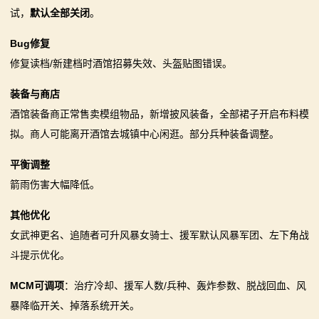
试，
默认全部关闭
。
Bug修复
修复读档/新建档时酒馆招募失效、头盔贴图错误。
装备与商店
酒馆装备商正常售卖模组物品，新增披风装备，全部裙子开启布料模
拟。商人可能离开酒馆去城镇中心闲逛。部分兵种装备调整。
平衡调整
箭雨伤害大幅降低。
其他优化
女武神更名、追随者可升风暴女骑士、援军默认风暴军团、左下角战
斗提示优化。
MCM可调项
：治疗冷却、援军人数/兵种、轰炸参数、脱战回血、风
暴降临开关、掉落系统开关。