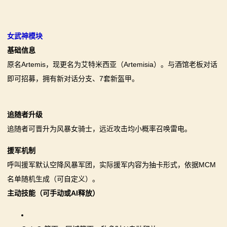
骑
砍
女武神模块
百
基础信息
原名Artemis，现更名为艾特米西亚（Artemisia）。与酒馆老板对话
科
即可招募，拥有新对话分支、7套新盔甲。
火
爆
追随者升级
追随者可晋升为风暴女骑士，远近攻击均小概率召唤雷电。
论
援军机制
坛
呼叫援军默认空降风暴军团，实际援军内容为抽卡形式，依据MCM
名单随机生成（可自定义）。
主动技能（可手动或AI释放）