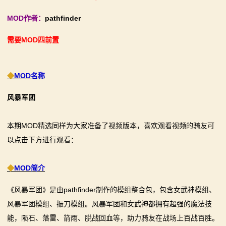
【MOD精选】别人砍杀打仗，我在朝堂玩派系博弈！
【MOD精选】古典时代大舞台！有兵有将你就来！《公
MOD作者：
pathfinder
2：
《内战》让骑友体验被领主起兵逼宫！
元275年前的战帆》带你领略历史的厚重！
需要MOD四前置
霸
【MOD精选】告别流浪征战，亲手打造你的营地！《建
【MOD精选】和几十号兄弟开黑攻城！《一起霸主》让
立家园：改良版》已更新至最新版本！
你告别单人模式！
主
骑砍2《战帆》v1.2.7与本体v1.4.7正式版更新日志
【MOD精选】别人砍杀打仗，我在朝堂玩派系博弈！
◆
MOD名称
骑
《内战》让骑友体验被领主起兵逼宫！
风暴军团
【MOD精选】告别流浪征战，亲手打造你的营地！《建
马
立家园：改良版》已更新至最新版本！
本期MOD精选同样为大家准备了视频版本，喜欢观看视频的骑友可
与
骑砍2《战帆》v1.2.7与本体v1.4.7正式版更新日志
以点击下方进行观看：
砍
◆
MOD简介
杀
《风暴军团》是由pathfinder制作的模组整合包，包含女武神模组、
1
风暴军团模组、振刀模组。风暴军团和女武神都拥有超强的魔法技
全
能，陨石、落雷、箭雨、脱战回血等，助力骑友在战场上百战百胜。