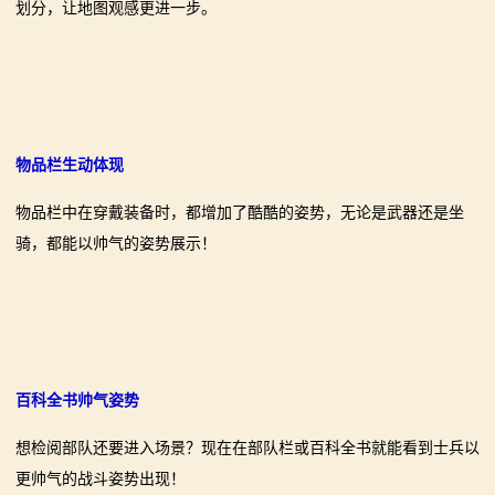
划分，让地图观感更进一步。
骑
砍
百
科
物品栏生动体现
火
物品栏中在穿戴装备时，都增加了酷酷的姿势，无论是武器还是坐
骑，都能以帅气的姿势展示！
爆
论
坛
百科全书帅气姿势
想检阅部队还要进入场景？现在在部队栏或百科全书就能看到士兵以
更帅气的战斗姿势出现！