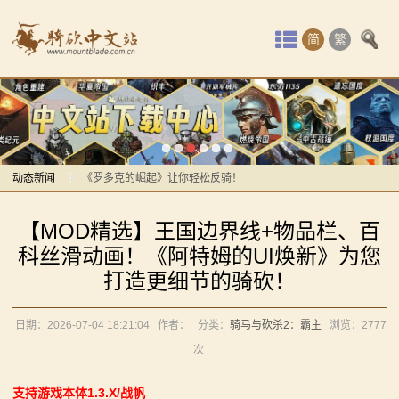
首
简
繁
页
最
感谢你们，与我们一起缅怀ipek
新
【MOD精选】方旗直接原地坐牢！我的罗多克回来啦！
动
动态新闻
《罗多克的崛起》让你轻松反骑！
深切缅怀“骑砍之母”——ipek Yavuz女士
感谢你们，与我们一起缅怀ipek
态
【MOD精选】王国边界线+物品栏、百
【MOD推荐】熟悉的玩法，不一样的体验！《那落迦之
【MOD精选】方旗直接原地坐牢！我的罗多克回来啦！
骑
科丝滑动画！《阿特姆的UI焕新》为您
境：涅槃歌》全新内容重构更新！
《罗多克的崛起》让你轻松反骑！
打造更细节的骑砍！
马
【MOD精选】重生之我在卡拉迪亚当剑修！《修仙·飞
深切缅怀“骑砍之母”——ipek Yavuz女士
剑》让骑砍2变修真界！
【MOD推荐】熟悉的玩法，不一样的体验！《那落迦之
与
日期：2026-07-04 18:21:04
作者：
分类：
骑马与砍杀2：霸主
浏览：
2777
【MOD精选】古典时代大舞台！有兵有将你就来！《公
境：涅槃歌》全新内容重构更新！
次
砍
元275年前的战帆》带你领略历史的厚重！
【MOD精选】重生之我在卡拉迪亚当剑修！《修仙·飞
支持游戏本体1.3.X/战帆
【MOD精选】和几十号兄弟开黑攻城！《一起霸主》让
剑》让骑砍2变修真界！
杀