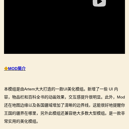
系
列
媒
体
中
心
◆
MOD简介
精
本模组是由Artem大大打造的一款UI美化模组。新增了一些 UI 内
彩
容，物品栏和百科全书的动画效果，交互感提升很明显。此外，Mod
视
还在地图边缘以及各国疆域增加了清晰的边界线，这能很好地提醒你
王国的疆界在哪里，另外此模组还兼容绝大多数大型模组。是一款非
频
常实用的美化模组。
原