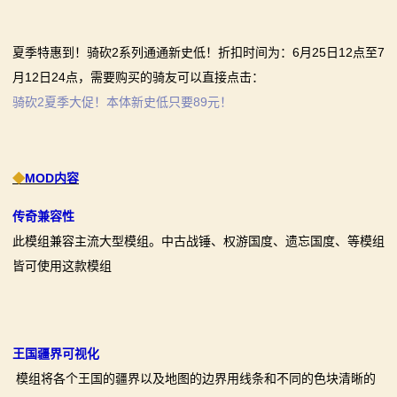
画
夏季特惠到！骑砍2系列通通新史低！折扣时间为：6月25日12点至7
漫
月12日24点，需要购买的骑友可以直接点击：
骑砍2夏季大促！本体新史低只要89元！
画
下
◆
MOD内容
载
传奇兼容性
中
此模组兼容主流大型模组。中古战锤、权游国度、遗忘国度、等模组
心
皆可使用这款模组
MOD
中
王国疆界可视化
心
模组将各个王国的疆界以及地图的边界用线条和不同的色块清晰的