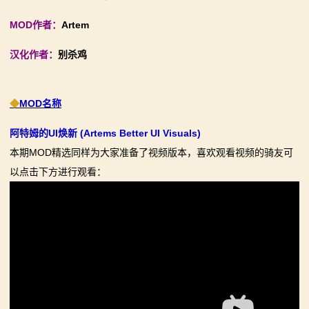
你告别单人模式！
【MOD精选】古典时代大舞台！有兵有将你就来！《公
MOD作者：
Artem
2：
【MOD精选】别人砍杀打仗，我在朝堂玩派系博弈！
元275年前的战帆》带你领略历史的厚重！
汉化作者：
别杀鸡
霸
《内战》让骑友体验被领主起兵逼宫！
【MOD精选】和几十号兄弟开黑攻城！《一起霸主》让
【MOD精选】告别流浪征战，亲手打造你的营地！《建
你告别单人模式！
主
立家园：改良版》已更新至最新版本！
【MOD精选】别人砍杀打仗，我在朝堂玩派系博弈！
◆
MOD名称
骑
骑砍2《战帆》v1.2.7与本体v1.4.7正式版更新日志
《内战》让骑友体验被领主起兵逼宫！
阿特姆的UI焕新 (Artems Better UI Visuals)
【MOD精选】告别流浪征战，亲手打造你的营地！《建
马
本期MOD精选同样为大家准备了视频版本，喜欢观看视频的骑友可
立家园：改良版》已更新至最新版本！
以点击下方进行观看：
与
骑砍2《战帆》v1.2.7与本体v1.4.7正式版更新日志
砍
杀
1
全