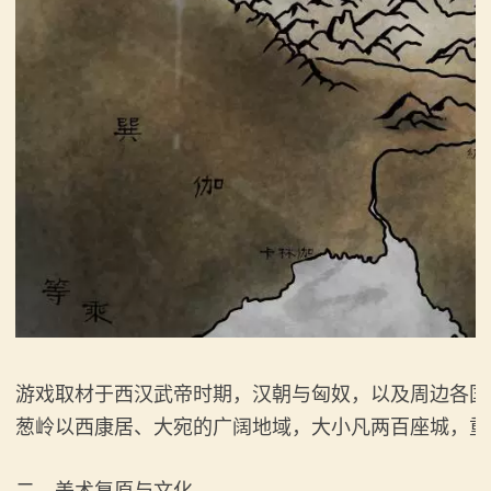
骑
砍
百
科
火
爆
论
坛
游戏取材于西汉武帝时期，汉朝与匈奴，以及周边各国
葱岭以西康居、大宛的广阔地域，大小凡两百座城，重