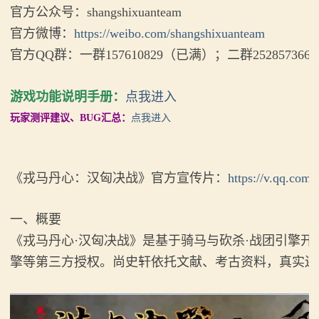
系
官方公众号：shangshixuanteam
官方微博：
https://weibo.com/shangshixuanteam
列
官方QQ群：一群157610829（已满）；二群252857366
媒
游戏功能说明手册：
点我进入
体
玩家测评建议、BUG汇总：
点我进入
中
心
《戎马丹心：汉匈决战》官方宣传片：
https://v.qq.com/
精
一、概要
彩
《戎马丹心·汉匈决战》是基于骑马与砍杀·战团引擎开发的
视
擎等第三方授权。尚史轩依托文献、考古资料，真实还
频
原