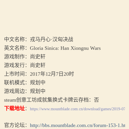
《内战》让骑友体验被领主起兵逼宫！
【MOD精选】古典时代大舞台！有兵有将你就来！《公
2：
【MOD精选】告别流浪征战，亲手打造你的营地！《建
元275年前的战帆》带你领略历史的厚重！
霸
立家园：改良版》已更新至最新版本！
【MOD精选】和几十号兄弟开黑攻城！《一起霸主》让
骑砍2《战帆》v1.2.7与本体v1.4.7正式版更新日志
你告别单人模式！
主
中文名称：戎马丹心·汉匈决战
【MOD精选】别人砍杀打仗，我在朝堂玩派系博弈！
英文名称：Gloria Sinica: Han Xiongnu Wars
骑
《内战》让骑友体验被领主起兵逼宫！
游戏制作：尚史轩
【MOD精选】告别流浪征战，亲手打造你的营地！《建
马
游戏发行：尚史轩
立家园：改良版》已更新至最新版本！
与
上市时间：2017年12月7日20时
骑砍2《战帆》v1.2.7与本体v1.4.7正式版更新日志
联机模式：规划中
砍
游戏周边：规划中
杀
steam创意工坊成就集换式卡牌云存档：否
下载地址
：
1
https://www.mountblade.com.cn/download/games/2019-07-2
全
官方论坛：
http://bbs.mountblade.com.cn/forum-153-1.htm