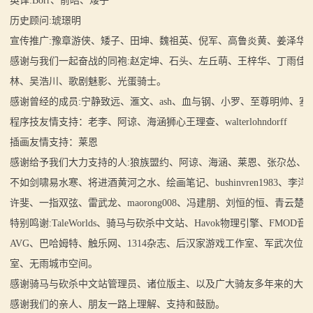
英译:Borr、前皓、矮子
历史顾问:琥璟明
宣传推广:豫章游侠、矮子、田坤、魏祖英、倪军、高鲁炎黄、姜泽华
感谢与我们一起奋战的同袍:赵定坤、石头、左丘萌、王梓华、丁雨佳
林、吴浩川、歌剧魅影、光蛋骑士。
感谢曾经的成员:宁静致远、滙文、ash、血与钢、小罗、至尊明帅、
程序技友情支持：老李、阿谅、海涵狮心王理查、walterlohndorff
插画友情支持：莱恩
感谢给予我们大力支持的人:狼族盟约、阿谅、海涵、莱恩、张尕怂、
不如剑啸易水寒、将进酒黄河之水、绘画笔记、bushinvren19
许斐、一指双弦、雷武龙、maorong008、冯建朋、刘恒的恒、青云楚歌、
特别鸣谢:TaleWorlds、骑马与砍杀中文站、Havok物理引擎、F
AVG、巴哈姆特、触乐网、1314杂志、后汉家游戏工作室、军武次位
室、无雨城市空间。
感谢骑马与砍杀中文站管理员、诸位版主、以及广大骑友多年来的大力
感谢我们的亲人、朋友一路上理解、支持和鼓励。