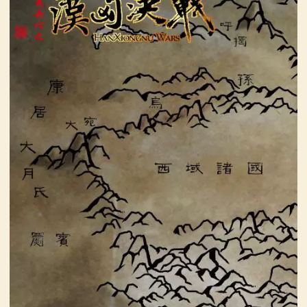
画
漫
画
下
载
中
心
MOD
中
心