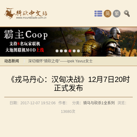
首
简
繁
页
感谢你们，与我们一起缅怀ipek
最
【MOD精选】方旗直接原地坐牢！我的罗多克回来啦！
《罗多克的崛起》让你轻松反骑！
新
深切缅怀“骑砍之母”——ipek Yavuz女士
动
动态新闻
【MOD推荐】熟悉的玩法，不一样的体验！《那落迦之
境：涅槃歌》全新内容重构更新！
感谢你们，与我们一起缅怀ipek
态
《戎马丹心：汉匈决战》12月7日20时
【MOD精选】重生之我在卡拉迪亚当剑修！《修仙·飞
【MOD精选】方旗直接原地坐牢！我的罗多克回来啦！
骑
正式发布
剑》让骑砍2变修真界！
《罗多克的崛起》让你轻松反骑！
马
【MOD精选】古典时代大舞台！有兵有将你就来！《公
深切缅怀“骑砍之母”——ipek Yavuz女士
日期：2017-12-07 19:52:06
作者：
分类：
骑马与砍杀1全系列
浏览：
元275年前的战帆》带你领略历史的厚重！
【MOD推荐】熟悉的玩法，不一样的体验！《那落迦之
与
13680次
【MOD精选】和几十号兄弟开黑攻城！《一起霸主》让
境：涅槃歌》全新内容重构更新！
砍
你告别单人模式！
【MOD精选】重生之我在卡拉迪亚当剑修！《修仙·飞
【MOD精选】别人砍杀打仗，我在朝堂玩派系博弈！
剑》让骑砍2变修真界！
杀