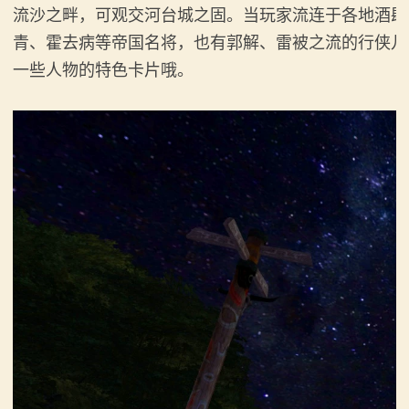
流沙之畔，可观交河台城之固。当玩家流连于各地酒肆
青、霍去病等帝国名将，也有郭解、雷被之流的行侠儿
一些人物的特色卡片哦。