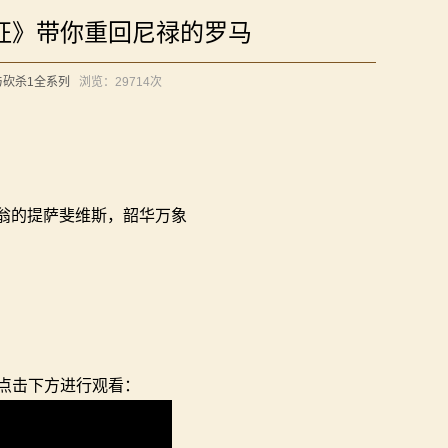
出征》带你重回尼禄的罗马
与砍杀1全系列
浏览：
29714次
库利翁的提萨斐维斯，韶华万象
点击下方进行观看：