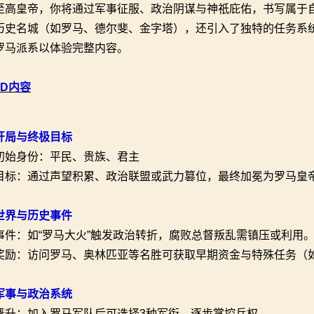
至高皇帝，你将通过军事征服、政治阴谋与神祇庇佑，书写属于
历史名城（如罗马、德尔斐、金字塔），还引入了独特的任务系
罗马派系以体验完整内容。
OD内容
开局与终极目标
初始身份：平民、贵族、君主
目标：通过声望积累、政治联盟或武力篡位，最终加冕为罗马皇
世界与历史事件
事件：如“罗马大火”触发政治转折，腐败总督叛乱需镇压或利用
奖励：访问罗马、奥林匹亚等名胜可获取早期资金与特殊任务（
军事与政治系统
晋升：加入罗马军队后可选择3种军衔，逐步掌控兵权。