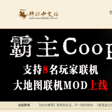
首
页
最
新
动
态
骑
马
感谢你们，与我们一起缅怀ipek
【MOD精选】方旗直接原地坐牢！我的罗多克回来啦！
与
深切缅怀“骑砍之母”——ipek Yavuz女士
砍
动态新闻
【MOD推荐】熟悉的玩法，不一样的体验！《那落迦之
杀