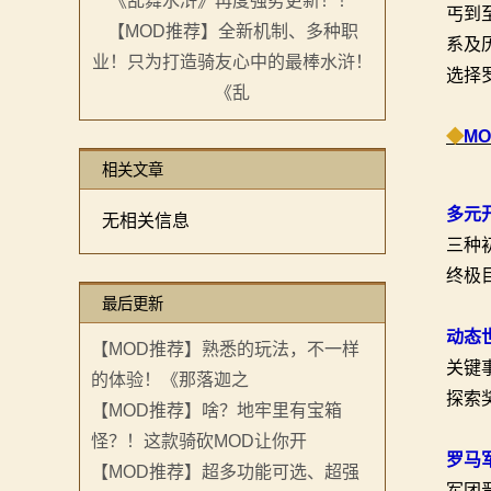
丐到
【MOD推荐】全新机制、多种职
画
系及
业！只为打造骑友心中的最棒水浒！
选择
漫
《乱
画
◆
M
相关文章
下
多元
无相关信息
载
三种
中
终极
最后更新
心
动态
【MOD推荐】熟悉的玩法，不一样
MOD
关键
的体验！《那落迦之
探索
【MOD推荐】啥？地牢里有宝箱
中
怪？！这款骑砍MOD让你开
心
罗马
【MOD推荐】超多功能可选、超强
军团