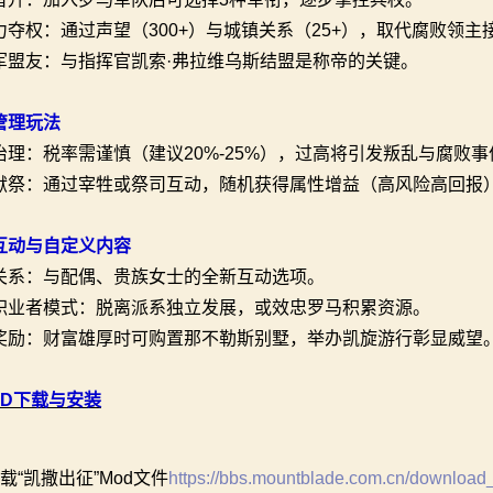
力夺权：通过声望（300+）与城镇关系（25+），取代腐败领主
军盟友：与指挥官凯索·弗拉维乌斯结盟是称帝的关键。
管理玩法
治理：税率需谨慎（建议20%-25%），过高将引发叛乱与腐败事
献祭：通过宰牲或祭司互动，随机获得属性增益（高风险高回报
互动与自定义内容
关系：与配偶、贵族女士的全新互动选项。
职业者模式：脱离派系独立发展，或效忠罗马积累资源。
奖励：财富雄厚时可购置那不勒斯别墅，举办凯旋游行彰显威望
OD下载与安装
载“凯撒出征”Mod文件
https://bbs.mountblade.com.cn/download