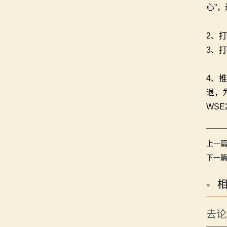
心”
2、打
3、打
4、
退，
WS
上一
下一
去论