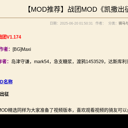
》让骑砍2变修真界！
【MOD推荐】战团MOD《凯撒
元275年前的战帆》带你领略历史的厚重！
《罗多克的崛起》让你轻松反骑！
你告别单人模式！
日期：2025-06-20 01:50:31
作者：
分类：
骑马
内战》让骑友体验被领主起兵逼宫！
境：涅槃歌》全新内容重构更新！
立家园：改良版》已更新至最新版本！
》让骑砍2变修真界！
团V1.174
元275年前的战帆》带你领略历史的厚重！
D作者：
[BG]Maxi
你告别单人模式！
内战》让骑友体验被领主起兵逼宫！
作者：
岛津守谦，mark54，急支糖浆，渡鸦1453529，达斯
立家园：改良版》已更新至最新版本！
OD名称
出征
MOD精选同样为大家准备了视频版本，喜欢观看视频的骑友可以