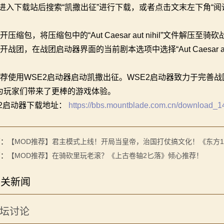
，进入下载站后搜索“凯撒出征”进行下载，或者点击文末左下角“阅
开压缩包，将压缩包中的“Aut Caesar aut nihil”文件解压至
开战团，在战团启动器界面的当前剧本选项中选择“Aut Caesar aut
推荐使用WSE2启动器启动凯撒出征。WSE2启动器致力于完善
为玩家们带来了更棒的游戏体验。
E2启动器下载地址：
https://bbs.mountblade.com.cn/download_1
篇：
【MOD推荐】君主模式上线！开局当皇帝，治国打仗搞文化！《东方1
篇：
【MOD推荐】在骑砍里玩老滚？《上古卷轴2匕落》倾心推荐！
相关新闻
坛讨论