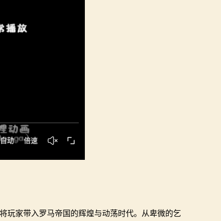
将玩家带入罗马帝国的辉煌与动荡时代。从卑微的乞