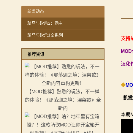
【MOD精选】重生之我在卡拉迪亚当剑修！《修仙·飞剑
感谢你们，与我们一起缅怀ipek
【MOD精选】古典时代大舞台！有兵有将你就来！《公
【MOD精选】方旗直接原地坐牢！我的罗多克回来啦！
新闻动态
2：
【MOD精选】和几十号兄弟开黑攻城！《一起霸主》让
深切缅怀“骑砍之母”——ipek Yavuz女士
骑马与砍杀2：霸主
霸
【MOD精选】别人砍杀打仗，我在朝堂玩派系博弈！《
【MOD推荐】熟悉的玩法，不一样的体验！《那落迦之
骑马与砍杀1全系列
【MOD精选】告别流浪征战，亲手打造你的营地！《建
【MOD精选】重生之我在卡拉迪亚当剑修！《修仙·飞剑
主
支持战
骑砍2《战帆》v1.2.7与本体v1.4.7正式版更新日志
【MOD精选】古典时代大舞台！有兵有将你就来！《公
骑
MO
推荐资讯
【MOD精选】和几十号兄弟开黑攻城！《一起霸主》让
马
【MOD精选】别人砍杀打仗，我在朝堂玩派系博弈！《
汉化
【MOD精选】告别流浪征战，亲手打造你的营地！《建
与
骑砍2《战帆》v1.2.7与本体v1.4.7正式版更新日志
◆
M
砍
【MOD推荐】熟悉的玩法，不一样
凯撒
的体验！《那落迦之境：涅槃歌》全
杀
新内
1
本期
全