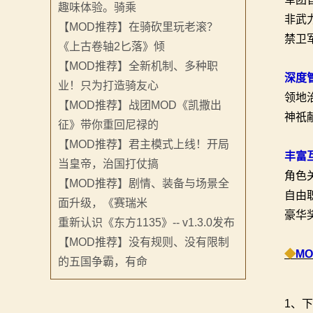
趣味体验。骑乘
骑
非武
【MOD推荐】在骑砍里玩老滚？
砍
禁卫
《上古卷轴2匕落》倾
【MOD推荐】全新机制、多种职
百
深度
业！只为打造骑友心
科
领地
【MOD推荐】战团MOD《凯撒出
神祇
征》带你重回尼禄的
火
【MOD推荐】君主模式上线！开局
丰富
爆
当皇帝，治国打仗搞
角色
【MOD推荐】剧情、装备与场景全
论
自由
面升级，《赛瑞米
豪华
坛
重新认识《东方1135》-- v1.3.0发布
【MOD推荐】没有规则、没有限制
◆
M
的五国争霸，有命
1、下