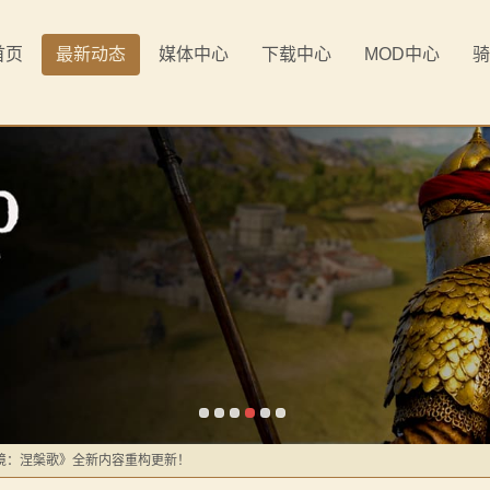
首页
最新动态
媒体中心
下载中心
MOD中心
骑
《罗多克的崛起》让你轻松反骑！
境：涅槃歌》全新内容重构更新！