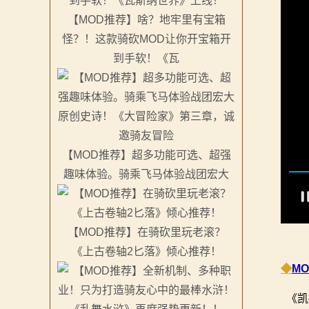
系
【MOD推荐】啥？地牢里有宝箱
怪？！这款骑砍MOD让你开宝箱开
列
到手软！《瓦
媒
体
中
【MOD推荐】超多功能可选、超强
心
趣味体验。骑乘飞马体验战团宏大
精
彩
【MOD推荐】在骑砍里玩老滚？
视
《上古卷轴2匕落》倾心推荐！
◆
M
频
《凯
原