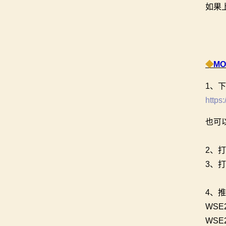
如果
◆
M
1、下
https
也可
2、打
3、打
4、
WS
WS