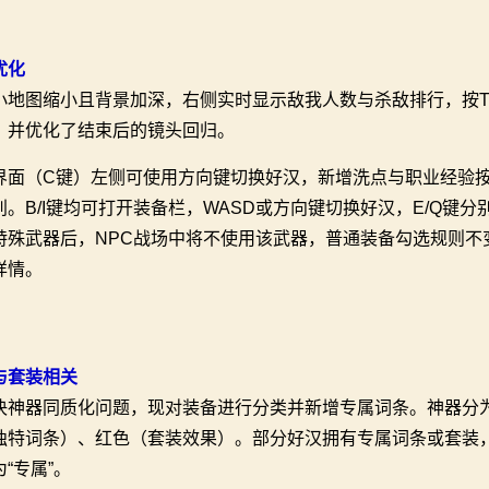
优化
小地图缩小且背景加深，右侧实时显示敌我人数与杀敌排行，按
，并优化了结束后的镜头回归。
界面（C键）左侧可使用方向键切换好汉，新增洗点与职业经验
别。B/I键均可打开装备栏，WASD或方向键切换好汉，E/Q
特殊武器后，NPC战场中将不使用该武器，普通装备勾选规则不
详情。
与套装相关
决神器同质化问题，现对装备进行分类并新增专属词条。神器分为
独特词条）、红色（套装效果）。部分好汉拥有专属词条或套装，共
“专属”。