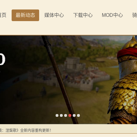
首页
最新动态
媒体中心
下载中心
MOD中心
骑
《罗多克的崛起》让你轻松反骑！
境：涅槃歌》全新内容重构更新！