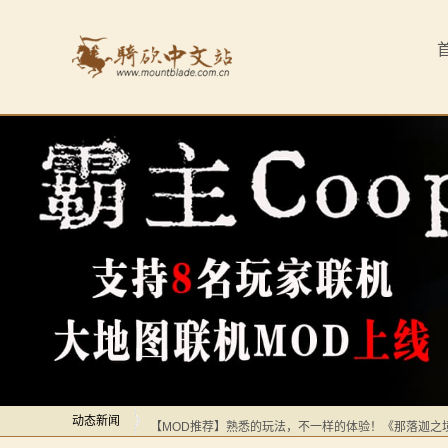
首
页
最
新
动
态
骑
马
感谢你们，与我们一起缅怀ipek
【MOD精选】方旗直接原地坐牢！我的罗多克回来啦！
与
深切缅怀“骑砍之母”——ipek Yavuz女士
砍
动态新闻
【MOD推荐】熟悉的玩法，不一样的体验！《那落迦之
杀