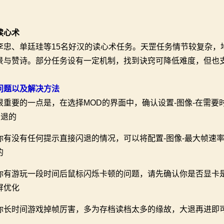
读心术
李忠、单廷珪等15名好汉的读心术任务。天罡任务情节较复杂，
景与赞诗。部分任务设有一定机制，找到诀窍可降低难度，但也
问题以及解决方法
很重要的一点是，在选择MOD的界面中，确认设置-图像-在需
闪退的
你有没有任何提示直接闪退的情况，可以将配置-图像-最大帧速率
的
你有游玩一段时间后鼠标闪烁卡顿的问题，请先确认你是否显卡是N
屏优化
你长时间游戏掉帧厉害，多为存档读档太多的缘故，大退再进即