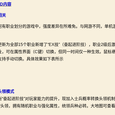
OD内容
相关
何有职业划分的游戏中，强度差异在所难免。与网游不同，单机
。
更新为全部15个职业新增了“EX技”（奋起进阶技），职业2级
业，可在属性界面（C键）切换，但同一时间仅一种生效。鼠标悬
支持手动切换。具体效果如下表所示
头领模式
衡“奋起进阶技”对玩家能力的提升，现加入士兵概率转换头领机制
将”头领，拥有随机职业与强化属性，统领兵种必转。大地图可查