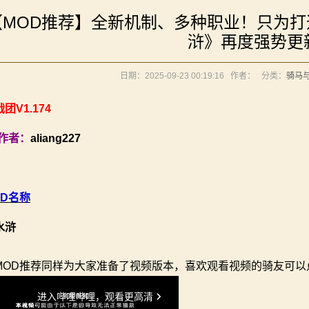
》让骑砍2变修真界！
【MOD推荐】全新机制、多种职业！只为
元275年前的战帆》带你领略历史的厚重！
《罗多克的崛起》让你轻松反骑！
浒》再度强势更
你告别单人模式！
内战》让骑友体验被领主起兵逼宫！
境：涅槃歌》全新内容重构更新！
日期：2025-09-23 00:19:16
作者：
分类：
骑马
立家园：改良版》已更新至最新版本！
》让骑砍2变修真界！
元275年前的战帆》带你领略历史的厚重！
团V1.174
你告别单人模式！
D作者：
aliang227
内战》让骑友体验被领主起兵逼宫！
立家园：改良版》已更新至最新版本！
OD名称
水浒
MOD推荐同样为大家准备了视频版本，喜欢观看视频的骑友可以