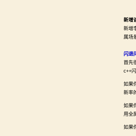
新增
新增
属场
闪退
首先
c++
如果
新率
如果
用全
如果