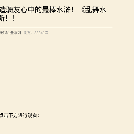
打造骑友心中的最棒水浒！《乱舞水
新！！
与砍杀1全系列
浏览：
33341次
点击下方进行观看：