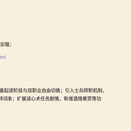
购买哦：
tml
增奋起进阶技与双职业自由切换；引入士兵转职机制，
特词条；扩展读心术任务剧情，新增酒馆悬赏等功