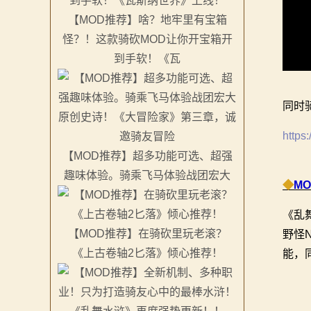
系
【MOD推荐】啥？地牢里有宝箱
怪？！这款骑砍MOD让你开宝箱开
列
到手软！《瓦
媒
体
同时
中
https
【MOD推荐】超多功能可选、超强
心
趣味体验。骑乘飞马体验战团宏大
◆
M
精
《乱
彩
【MOD推荐】在骑砍里玩老滚？
野怪
视
《上古卷轴2匕落》倾心推荐！
能，
频
原