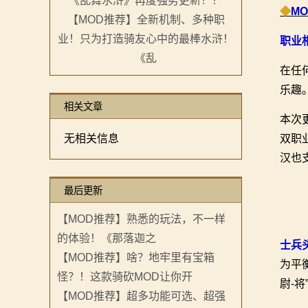
◆
M
【MOD推荐】全新机制、多种职
画
业！只为打造骑友心中的最棒水浒！
职业
漫
《乱
在任
画
乐趣
相关文章
下
本次
无相关信息
双职
载
汉也
中
最后更新
心
【MOD推荐】熟悉的玩法，不一样
MOD
的体验！《那落迦之
士兵
【MOD推荐】啥？地牢里有宝箱
中
为平
怪？！这款骑砍MOD让你开
尉-
心
【MOD推荐】超多功能可选、超强