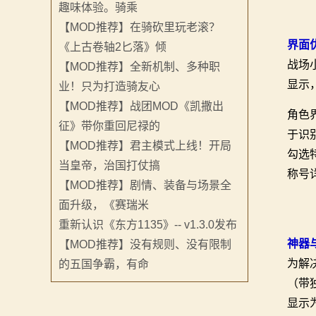
趣味体验。骑乘
骑
【MOD推荐】在骑砍里玩老滚？
砍
界面
《上古卷轴2匕落》倾
战场
【MOD推荐】全新机制、多种职
百
显示
业！只为打造骑友心
科
【MOD推荐】战团MOD《凯撒出
角色
征》带你重回尼禄的
火
于识
【MOD推荐】君主模式上线！开局
勾选
爆
当皇帝，治国打仗搞
称号
【MOD推荐】剧情、装备与场景全
论
面升级，《赛瑞米
坛
重新认识《东方1135》-- v1.3.0发布
神器
【MOD推荐】没有规则、没有限制
为解
的五国争霸，有命
（带
显示为