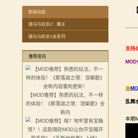
【MOD精选】重生之我在卡拉迪亚当剑修！《修仙·飞剑
感谢你们，与我们一起缅怀ipek
【MOD精选】古典时代大舞台！有兵有将你就来！《公
【MOD精选】方旗直接原地坐牢！我的罗多克回来啦！
新闻动态
2：
【MOD精选】和几十号兄弟开黑攻城！《一起霸主》让
深切缅怀“骑砍之母”——ipek Yavuz女士
骑马与砍杀2：霸主
霸
【MOD精选】别人砍杀打仗，我在朝堂玩派系博弈！《
【MOD推荐】熟悉的玩法，不一样的体验！《那落迦之
骑马与砍杀1全系列
【MOD精选】告别流浪征战，亲手打造你的营地！《建
【MOD精选】重生之我在卡拉迪亚当剑修！《修仙·飞剑
主
骑砍2《战帆》v1.2.7与本体v1.4.7正式版更新日志
【MOD精选】古典时代大舞台！有兵有将你就来！《公
支持战
骑
推荐资讯
【MOD精选】和几十号兄弟开黑攻城！《一起霸主》让
MO
马
【MOD精选】别人砍杀打仗，我在朝堂玩派系博弈！《
【MOD精选】告别流浪征战，亲手打造你的营地！《建
与
骑砍2《战帆》v1.2.7与本体v1.4.7正式版更新日志
◆
M
砍
【MOD推荐】熟悉的玩法，不一样
乱舞
的体验！《那落迦之境：涅槃歌》全
杀
新内
1
本期
全