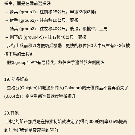
指令，而是在戰前選擇好
-- 步兵 (group1) - 往前移25公尺，舉攏*2(排3排)
-- 射手 (group2) - 往前移10公尺，聚攏
-- 騎兵 (group3) - 往左移40公尺，後退，聚攏*2，上馬
-- 剩下的 (group4-9) - 往右移40公尺，聚攏
- 步行士兵前移以方便騎兵機動 - 更快的移位(60人中只會有2~3個被
擠下馬的士兵)f
- 假如group4-9中有弓騎兵，移往左手邊並於左側開火
19. 諾多奸商
- 奎格芬(Quigfen)和城堡那商人(Calanon)的天價商品不會再消失了
(3.8.4會)：商店重新進貨速度稍微提升
20.其他
- 封地的矿产加成是在探索初始就决定了(得到300的机率从5%提高
到11%)(我倒是常常拿到50?)