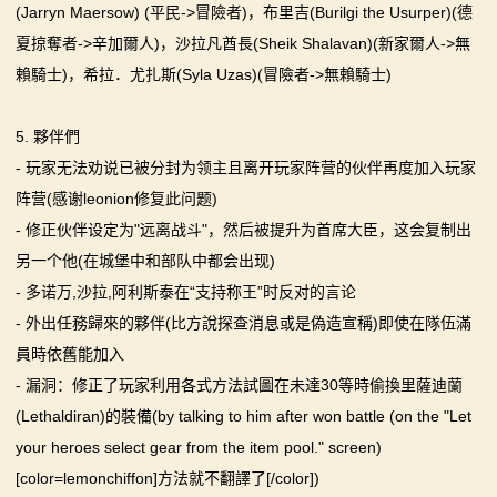
(Jarryn Maersow) (平民->冒險者)，布里吉(Burilgi the Usurper)(德
夏掠奪者->辛加爾人)，沙拉凡酋長(Sheik Shalavan)(新家爾人->無
賴騎士)，希拉．尤扎斯(Syla Uzas)(冒險者->無賴騎士)
5. 夥伴們
- 玩家无法劝说已被分封为领主且离开玩家阵营的伙伴再度加入玩家
阵营(感谢leonion修复此问题)
- 修正伙伴设定为"远离战斗"，然后被提升为首席大臣，这会复制出
另一个他(在城堡中和部队中都会出现)
- 多诺万,沙拉,阿利斯泰在“支持称王”时反对的言论
- 外出任務歸來的夥伴(比方說探查消息或是偽造宣稱)即使在隊伍滿
員時依舊能加入
- 漏洞：修正了玩家利用各式方法試圖在未達30等時偷換里薩迪蘭
(Lethaldiran)的裝備(by talking to him after won battle (on the "Let
your heroes select gear from the item pool." screen)
[color=lemonchiffon]方法就不翻譯了[/color])