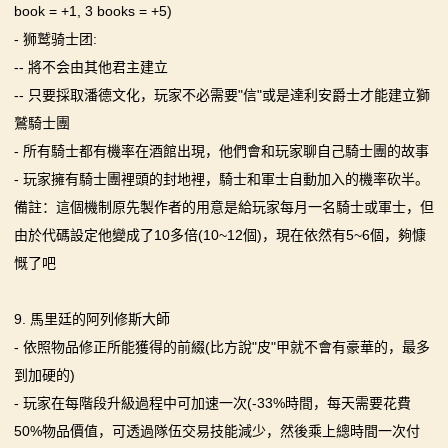
book = +1, 3 books = +5)
- 狮鹫骑士团:
-- 將不会由其他君主建立
-- 只要採取潘德文化，玩家不必需要"信"或是達利安爵士才能建立獅
鷲騎士團
- 所有騎士都有機率在酒館出現，他們會和玩家聊自己騎士團的故事
- 玩家擁有騎士團裡頭的封地裡，騎士和軍士自動加入的機率砍半。
備註：這個機制原先製作者的用意是給玩家每月一名騎士或軍士，但
由於代碼設定他變成了10多倍(10~12個)，現在依然有5~6個，夠慷
慨了吧
9. 馬里廷的阿列修斯大師
- 依照物品修正所能獲得的前綴(比方說"皮"甲就不會有豪華的，最多
到加硬的)
- 玩家在每階段升級過程中可加速一次(-33%時間，每天需要花費
50%物品價值，可透過隊伍交易技能減少，然後乘上總時間一次付