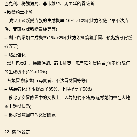
巴克利、梅騰海姆、菲卡維亞、馬里廷的冒險者
- 叛變騎士小隊
-- 減少王國叛變貴族的生成機率(16%->10%)(比方說薩里昂不法貴
族、菲爾茲威叛變貴族等等)
-- 剩下的增加生成機率(1%->2%)(比方說紅箭獵手團、預兆搜尋背叛
者等等)
-- 略為強化
- 增加巴克利、梅騰海姆、菲卡維亞、馬里廷的冒險者(無英雄)隊伍
的生成機率(5%->10%)
- 各類冒險家隊伍(尋寶者、不法冒險團等等)
-- 略為強化(下限提高了85%，上限提高了50&)
-- 移除了女冒險團中的女戰士，因為她們不騎馬(這樣她們會在大地
圖上跑得快點)
-- 移除冒險團中的女冒險家
22. 选单/設定