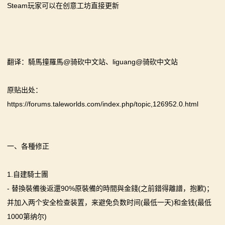
Steam玩家可以在创意工坊直接更新
系
列
媒
翻译：騎馬撞羅馬@骑砍中文站、liguang@骑砍中文站
体
原贴出处：
中
https://forums.taleworlds.com/index.php/topic,126952.0.html
心
精
一、各種修正
彩
1.自建騎士團
视
- 替換裝備後返還90%原裝備的時間與金錢(之前錯得離譜，抱歉)；
频
并加入两个安全检查装置，来避免负数时间(最低一天)和金钱(最低
1000第纳尔)
原