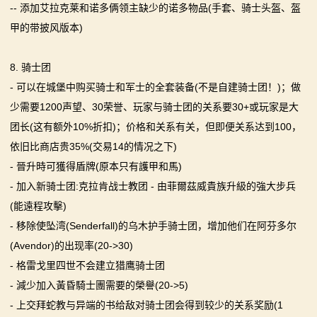
-- 添加艾拉克莱和诺多俩领主缺少的诺多物品(手套、骑士头盔、盔
甲的带披风版本)
8. 骑士团
- 可以在城堡中购买骑士和军士的全套装备(不是自建骑士团！)；做
少需要1200声望、30荣誉、玩家与骑士团的关系要30+或玩家是大
团长(这有额外10%折扣)；价格和关系有关，但即便关系达到100，
依旧比商店贵35%(交易14的情况之下)
- 晉升時可獲得盾牌(原本只有護甲和馬)
- 加入新骑士团:克拉肯战士教团 - 由菲爾茲威貴族升級的強大步兵
(能遠程攻擊)
- 移除使坠湾(Senderfall)的乌木护手骑士团，增加他们在阿芬多尔
(Avendor)的出现率(20->30)
- 格雷戈里四世不会建立猎鹰骑士团
- 減少加入黃昏騎士團需要的榮譽(20->5)
- 上交拜蛇教与异端的书给敌对骑士团会得到较少的关系奖励(1