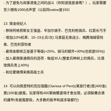
- 为了避免与闹事酒鬼之间的战斗（你知道我是谁嗎？），玩家需要
至少拥有1000点声望（以前同native是150）
13. 赎金经纪人
- 移除阿格努斯女王强盗、辛加尔骑手、巴克利枪骑兵、红箭长弓手
- 增加(10%机率、15~19士兵/次):马里庭无束战士、梅腾海姆冒险
者、巴克利冒险者
- 雇用金额修正是基于等级(+25%，骑马的额外+30%(也就是55%))
- 加入雇佣普通佣兵的选项 - 每组30人(整套兵种树上的佣兵，比酒
馆佣兵贵上40%)
- 和拉蒙赌博来换高级士兵
14. 可以向佩恩特的克拉瑞薩(Clarissa of Pent)(某旅行者)買(400金)
賣(100金)披風，玩家得有400第納爾選項才會出現，必須裝備合適
的護甲(有披風那些，大多數的板甲和諾多裝都行)