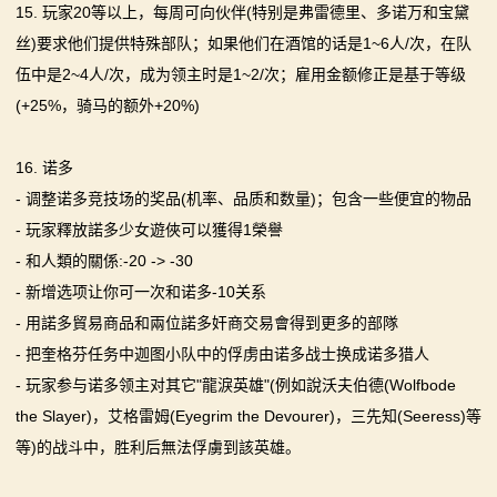
15. 玩家20等以上，每周可向伙伴(特别是弗雷德里、多诺万和宝黛
丝)要求他们提供特殊部队；如果他们在酒馆的话是1~6人/次，在队
伍中是2~4人/次，成为领主时是1~2/次；雇用金额修正是基于等级
(+25%，骑马的额外+20%)
16. 诺多
- 调整诺多竞技场的奖品(机率、品质和数量)；包含一些便宜的物品
- 玩家釋放諾多少女遊俠可以獲得1榮譽
- 和人類的關係:-20 -> -30
- 新增选项让你可一次和诺多-10关系
- 用諾多貿易商品和兩位諾多奸商交易會得到更多的部隊
- 把奎格芬任务中迦图小队中的俘虏由诺多战士换成诺多猎人
- 玩家参与诺多领主对其它"龍淚英雄"(例如說沃夫伯德(Wolfbode
the Slayer)，艾格雷姆(Eyegrim the Devourer)，三先知(Seeress)等
等)的战斗中，胜利后無法俘虜到該英雄。