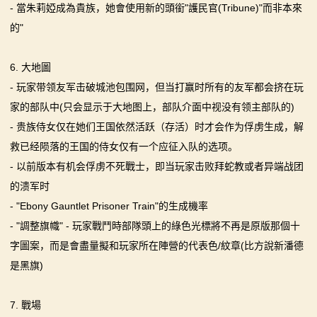
- 當朱莉婭成為貴族，她會使用新的頭銜"護民官(Tribune)"而非本來
的"
6. 大地圖
- 玩家带领友军击破城池包围网，但当打赢时所有的友军都会挤在玩
家的部队中(只会显示于大地图上，部队介面中视没有领主部队的)
- 贵族侍女仅在她们王国依然活跃（存活）时才会作为俘虏生成，解
救已经陨落的王国的侍女仅有一个应征入队的选项。
- 以前版本有机会俘虏不死戰士，即当玩家击败拜蛇教或者异端战团
的溃军时
- "Ebony Gauntlet Prisoner Train"的生成機率
- "調整旗幟" - 玩家戰鬥時部隊頭上的綠色光標將不再是原版那個十
字圖案，而是會盡量擬和玩家所在陣營的代表色/紋章(比方說新潘德
是黑旗)
7. 戰場