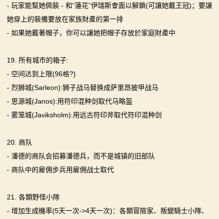
- 玩家能幫她佩裝 - 和“蓮花”伊瑞斯會面以解鎖(可讓她戴王冠)；要讓
她穿上的裝備要放在家族財產的第一排
- 如果她戴著帽子，你可以讓她把帽子存放於家庭財產中
19. 所有城市的箱子:
- 空间达到上限(96格?)
- 烈狮城(Sarleon):狮子战马替换成萨里昂披甲战马
- 思源城(Janos):用符印混种剑取代马略盔
- 雾笼城(Javiksholm):用远古符印斧取代符印混种剑
20. 商队
- 潘德的商队会招募潘德兵，而不是城镇的旧部队
- 商队中的雇佣步兵用雇佣战士取代
21. 各類野怪小隊
- 增加生成機率(5天一次->4天一次)：各類冒險家、叛變騎士小隊、