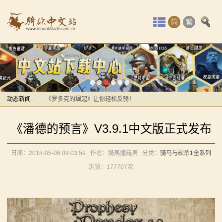
首
简
繁
页
最
感谢你们，与我们一起缅怀ipek
【MOD精选】方旗直接原地坐牢！我的罗多克回来啦！
新
《罗多克的崛起》让你轻松反骑！
动
动态新闻
深切缅怀“骑砍之母”——ipek Yavuz女士
【MOD推荐】熟悉的玩法，不一样的体验！《那落迦之
感谢你们，与我们一起缅怀ipek
态
《潘德的预言》V3.9.1中文版正式发布
境：涅槃歌》全新内容重构更新！
【MOD精选】方旗直接原地坐牢！我的罗多克回来啦！
骑
【MOD精选】重生之我在卡拉迪亚当剑修！《修仙·飞
《罗多克的崛起》让你轻松反骑！
日期：2018-05-06 09:03:59
作者：騎馬撞羅馬
分类：
骑马与砍杀1全系列
马
剑》让骑砍2变修真界！
深切缅怀“骑砍之母”——ipek Yavuz女士
浏览：
177707次
【MOD精选】古典时代大舞台！有兵有将你就来！《公
【MOD推荐】熟悉的玩法，不一样的体验！《那落迦之
与
元275年前的战帆》带你领略历史的厚重！
境：涅槃歌》全新内容重构更新！
砍
【MOD精选】和几十号兄弟开黑攻城！《一起霸主》让
【MOD精选】重生之我在卡拉迪亚当剑修！《修仙·飞
你告别单人模式！
剑》让骑砍2变修真界！
杀