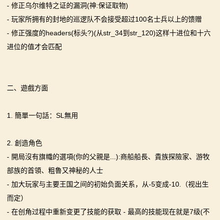
- 修正乌尔维特之证的漏洞(神:保证取物)
- 玩家所拥有的封地的巡逻队不会接受超过100名士兵以上的馈赠
- 修正强度的headers(标头?)(从str_34到str_120)这样十进位和十六
进位的值才会匹配
二、遊戲方面
1. 簡單一句話：SL無用
2. 創造角色
- 開局沒有旗幟的選項(你的父親是...):商船船長、貴族探險家、游牧
部族的首領、粗魯又神秘的人士
- 加大玩家与主要王国之间的初始负面关系，从-5变成-10.（视出生
而定）
- 在创角过程中重新变更了技能的获取 - 最高的技能现在就是7级(不