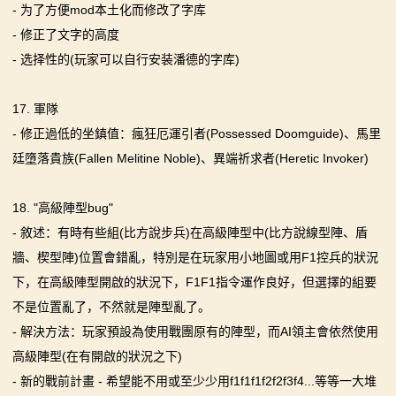
- 为了方便mod本土化而修改了字库
- 修正了文字的高度
- 选择性的(玩家可以自行安装潘德的字库)
17. 軍隊
- 修正過低的坐鎮值：瘋狂厄運引者(Possessed Doomguide)、馬里
廷墮落貴族(Fallen Melitine Noble)、異端祈求者(Heretic Invoker)
18. "高級陣型bug"
- 敘述：有時有些組(比方說步兵)在高級陣型中(比方說線型陣、盾
牆、楔型陣)位置會錯亂，特別是在玩家用小地圖或用F1控兵的狀況
下，在高級陣型開啟的狀況下，F1F1指令運作良好，但選擇的組要
不是位置亂了，不然就是陣型亂了。
- 解決方法：玩家預設為使用戰團原有的陣型，而AI領主會依然使用
高級陣型(在有開啟的狀況之下)
- 新的戰前計畫 - 希望能不用或至少少用f1f1f1f2f2f3f4...等等一大堆