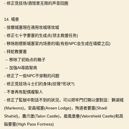
- 修正竞技场/酒馆里无限的声音回圈
14. 場景
- 捨爾城塞現在適用攻城塔攻城
- 修正七十字要塞的生成点(领主救援任务)
- 移除刚德斯城塞室内场景的墙(有些NPC会生成在墙壁之后)
- 拜蛇教要塞
-- 移除了初始点的箱子
-- 加強AI尋路智商
- 修正了一些NPC不穿鞋的问题
- 修正竞技场斗士们的身体(纹理?形状?)
- 不會再有配偶複製人
- 修正了監獄中對話不到的狀況，可以把牢門打開以便對話：獅湖城
(Marleons)，安森城塞(Ansen Lodge)，殉道者要塞(Shadi
Shahid)，鷹爪堡(Talon Castle)，盾風堡壘(Valorshield Castle)和高
隘要塞(High Pass Fortress)