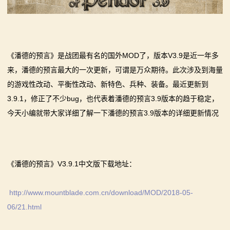
【MOD精选】别人砍杀打仗，我在朝堂玩派系博弈！
【MOD精选】古典时代大舞台！有兵有将你就来！《公
2：
《内战》让骑友体验被领主起兵逼宫！
元275年前的战帆》带你领略历史的厚重！
霸
【MOD精选】告别流浪征战，亲手打造你的营地！《建
【MOD精选】和几十号兄弟开黑攻城！《一起霸主》让
《潘德的预言》是战团最有名的国外MOD了，版本V3.9是近一年多
立家园：改良版》已更新至最新版本！
你告别单人模式！
主
来，潘德的预言最大的一次更新，可谓是万众期待。此次涉及到海量
骑砍2《战帆》v1.2.7与本体v1.4.7正式版更新日志
【MOD精选】别人砍杀打仗，我在朝堂玩派系博弈！
的游戏性改动、平衡性改动、新特色、兵种、装备。最近更新到
骑
《内战》让骑友体验被领主起兵逼宫！
3.9.1，修正了不少bug，也代表着潘德的预言3.9版本的趋于稳定，
【MOD精选】告别流浪征战，亲手打造你的营地！《建
马
今天小编就带大家详细了解一下潘德的预言3.9版本的详细更新情况
立家园：改良版》已更新至最新版本！
与
骑砍2《战帆》v1.2.7与本体v1.4.7正式版更新日志
砍
《潘德的预言》V3.9.1中文版下载地址：
杀
http://www.mountblade.com.cn/download/MOD/2018-05-
1
06/21.html
全