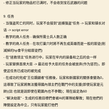
- 修正当玩家的物品栏已满时，不会收到宝石武器的问题
9. 任务
- 当强盗死亡的同时，玩家不会接到"追捕强盗"任务 -> 玩家和镇长对
话 -> script error
- 教学的商人任务 - 确保所需士兵人数正确
- 教学的商人任务 - 在攻打巢穴时將不再生成英雄而是一般的匪徒(削
減掉的hp會平分給匪徒們)
- 在"拯救领主"任务进行中，玩家在牢内的装备和之后的会一样
- 玩家替换首席大臣 -> 最近给予大臣的任务会被放弃(作为惩罚)，即
使这任务已成功的被完成
- 在成功的完成"王位覬覦者"任務後，玩家和新國家的關係會變為0，
這導致了玩家將無法獲得國內領主們在戰鬥中的支援(即使玩家是元
帥)(註:也就是說即使在範圍內也不參戰)；現在設定為60
- "解決劫匪" - 生成的任務目標們會被AI的軍隊給擊敗；現在他們的
陣營設定為中立，只有玩家能打他們