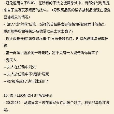
- 避免濫用以下BUG：在所有的不法之徒藏身处中，有部分战利品是
来自于最近玩家经历的战斗。（导致高品质的诺多战利品出现在德夏
匪徒老巢的情况）
- "潛入"或"營救"任務，城裡的首位將會是等級3的部隊而非等級2，
重新調整所謂等級1~5(德夏以前太太太強了)
- 修正市長任務"報復邊境事件"只有失敗條件，所以永遠無法完成任
務
- 當一群領主處於同一場景時，將不只有一人能告訴你傳言了
- 鬼夫人:
-- 夫人在任務中消失
-- 夫人於任務中不"跟隨"玩家
-- 把"投降或死"這句對話刪了
10. 修正LEONION'S TWEAKS
- 20.2和32 - 马略皇帝不该在国家灭亡后像个领主，利奥尼乌斯才该
是。