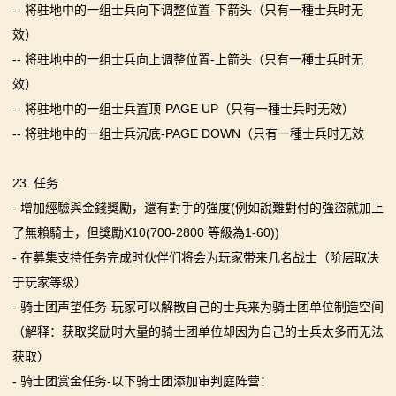
-- 将驻地中的一组士兵向下调整位置-下箭头（只有一種士兵时无
效）
-- 将驻地中的一组士兵向上调整位置-上箭头（只有一種士兵时无
效）
-- 将驻地中的一组士兵置顶-PAGE UP（只有一種士兵时无效）
-- 将驻地中的一组士兵沉底-PAGE DOWN（只有一種士兵时无效
23. 任务
- 增加經驗與金錢獎勵，還有對手的強度(例如說難對付的強盜就加上
了無賴騎士，但獎勵X10(700-2800 等級為1-60))
- 在募集支持任务完成时伙伴们将会为玩家带来几名战士（阶层取决
于玩家等级）
- 骑士团声望任务-玩家可以解散自己的士兵来为骑士团单位制造空间
（解释：获取奖励时大量的骑士团单位却因为自己的士兵太多而无法
获取）
- 骑士团赏金任务-以下骑士团添加审判庭阵营：