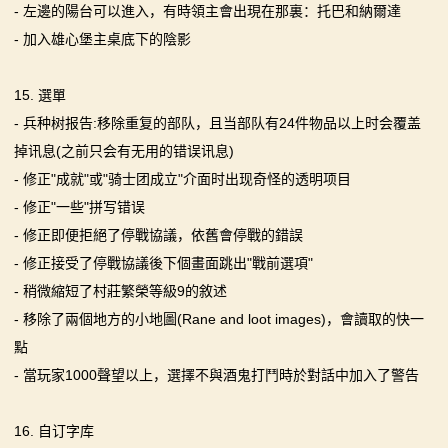
- 左邊的陽台可以進入，有時領主會出現在那裏：托巴和納爾達
- 加入雄心堡主桌底下的陰影
15. 選單
- 兵种树报告:移除重复的部队，且当部队有24件物品以上时会覆盖
掉讯息(之前只会有无用的错误讯息)
- 修正"成就"或"骑士团成立"介面时出现奇怪的透明项目
- 修正"一些"拼写错误
- 修正即便拒絕了停戰協議，依舊會停戰的錯誤
- 修正接受了停戰協議後下個畫面跳出"戰前選項"
- 稍微縮短了村莊繁榮等級9的敘述
- 移除了兩個地方的小地圖(Rane and loot images)，會讀取的快一
點
- 當玩家1000聲望以上，選擇不與酒鬼打鬥時於對話中加入了警告
16. 自订字库