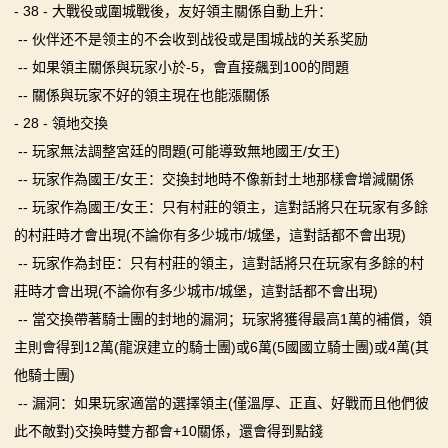
- 38 - 大戰役或圍城戰後，友好領主關係自動上升：
-- 伙伴还不是领主的不会收到战役或是围城战的关系奖励
-- 如果領主關係與玩家小於-5，會直接飆到100的問題
-- 關係與玩家不好的領主現在也能漲關係
- 28 - 領地交換
-- 玩家無法調整宮廷的問題(可能導致無地國王/女王)
-- 玩家作為國王/女王：交換封地時不像新封土地那樣會增減關係
-- 玩家作為國王/女王：只有村莊的領主，這對話將只在玩家有多餘
的村莊時才會出現(不論你有多少城市/城堡，這對話都不會出現)
-- 玩家作為封臣：只有村莊的領主，這對話將只在玩家有多餘的村
莊時才會出現(不論你有多少城市/城堡，這對話都不會出現)
-- 當交換帶著騎士團的封地的漏洞；玩家將獲得最高1萬的補償，領
主則會得到12萬(龍淚建立的騎士團)或6萬(5國國立騎士團)或4萬(其
他騎士團)
-- 漏洞：如果玩家適當的選擇領主(僅溫厚、正直、好戰而且他們彼
此不敵對)交換時雙方都會+10關係，還會得到點錢