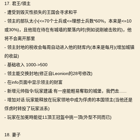
17. 君王/領主
- 遭受到毁灭性损失的王国会寻求和平
- 领主的部队太小(<=70个士兵或<=理想士兵数*60%，本来是<=10
或30%)，且他现在待在有城墙的聚落内时(例如说刚被击败的)，他
将不会离开那里
- 领主封地的税收会每周自动进入他的财库内(本来是每月)(增加城镇
的收益)
- 基础收入 1000->500
- 领主能交换封地(修正自Leonion的28号修改)
- 在info页面中显示领主的财富
- 新增元帅指令/玩家建議:有一座能輕易奪取的城堡，我們去......
- 增加对话:玩家能释放在玩家领地中成为俘虏的本国领主(当他还是
俘虏时转投了玩家派系)
- 玩家在加冕時能從11頂王冠盔中挑一頂(外型不同而已)
18. 妻子