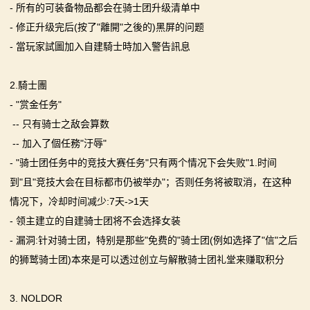
- 所有的可装备物品都会在骑士团升级清单中
画
- 修正升级完后(按了"離開"之後的)黑屏的问题
- 當玩家試圖加入自建騎士時加入警告訊息
漫
画
2.騎士團
- "赏金任务"
下
-- 只有骑士之敌会算数
载
-- 加入了個任務"汙辱"
- "骑士团任务中的竞技大赛任务"只有两个情况下会失败"1.时间
中
到"且"竞技大会在目标都市仍被举办"；否则任务将被取消，在这种
心
情况下，冷却时间减少:7天->1天
- 领主建立的自建骑士团将不会选择女装
MOD
- 漏洞:针对骑士团，特别是那些"免费的"骑士团(例如选择了"信"之后
中
的狮鹫骑士团)本來是可以透过创立与解散骑士团礼堂来赚取积分
心
3. NOLDOR