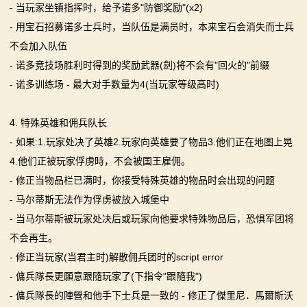
- 当玩家坐镇指挥时，给予诺多"防御奖励"(x2)
骑
- 用宝石招募诺多士兵时，当队伍是满员时，本来宝石会消失而士兵
砍
不会加入队伍
- 诺多竞技场胜利时得到的奖励武器(劍)将不会有"回火的"前缀
百
- 诺多训练场 - 最大对手数量为4(当玩家等级高时)
科
4. 特殊英雄和佣兵队长
火
- 如果:1.玩家处决了英雄2.玩家向英雄要了物品3.他们正在地图上晃
爆
4.他们正被玩家俘虏時，不会被国王雇佣。
- 修正当物品栏已满时，你接受特殊英雄的物品时会出现的问题
论
- 马尔蒂斯无法作为俘虏被放入城堡中
坛
- 当马尔蒂斯被玩家处决后或玩家向他要求特殊物品后，恐惧军团将
不会再生。
- 修正当玩家(当君主时)解散佣兵团时的script error
- 傭兵隊長更願意跟隨玩家了(下指令"跟隨我")
- 傭兵隊長的陣營和他手下士兵是一致的 - 修正了傑里尼．馬爾斯沃