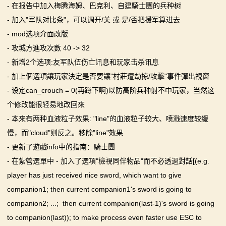
- 在报告中加入梅腾海姆、巴克利、自建騎士團的兵种树
- 加入"军队对比条"，可以调开/关 或 是/否把援军算进去
- mod选项介面改版
- 攻城方進攻次數 40 -> 32
- 新增2个选项:友军队伍伤亡讯息和玩家击杀讯息
- 加上個選項讓玩家決定是否要讓"村莊遭劫掠/攻擊"事件彈出視窗
- 设定can_crouch = 0(再蹲下啊)以防高阶兵种射不中玩家，当然这
个修改能很轻易地改回來
- 本来有两种血液粒子效果: "line"的血液粒子较大、喷溅速度较缓
慢，而"cloud"则反之。移除"line"效果
- 更新了遊戲info中的指南：騎士團
- 在紮營選單中 - 加入了選項"檢視同伴物品"而不必透過對話[(e.g.
player has just received nice sword, which want to give
companion1; then current companion1's sword is going to
companion2; ...; then current companion(last-1)'s sword is going
to companion(last)); to make process even faster use ESC to