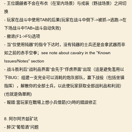
- 王位覬覦者不会在布衣（在室内场景）与戎装（野战场景）之间切
换
- 玩家在战斗中使用TAB的后果(玩家在战斗中倒下->被抓->逃跑->在
下场战斗中TAB=战斗自动失败)
- 撤退(F1->F5)选项
- 当"仅使用钝器"的指令下达时，没有钝器的士兵还是会拿武器而非
如之前的赤手空拳；see note about cavalry in the "Known
Issues/Notes" section
- 战斗胜利后“战利品界面”会先于“俘虏界面”出现（這是避免濫用以
下BUG：组建一支完全可以消耗的炮灰部队，赢下战役（包括坐镇
指挥），解散你的全部士兵，以此使玩家获取全部战利品和利润）
(也就是偽單刷)
- 報錯:當玩家在戰場上想小兵借箭(O)時的錯誤修正
8. 阿尔阿齐兹矿坑
- 醉汉"葡萄酒"问题