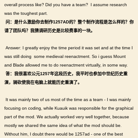
overall process like? Did you have a team? I assume research
was the toughest part.
问：是什么激励你去制作1257AD的？整个制作流程是怎么样的？你
请了团队吗？我猜调研历史是比较费事的一块。
Answer: I greatly enjoy the time period it was set and at the time I
was still doing some medieval reenactment. So i guess Mount
and Blade allowed me to do reenactment virtually, in some way.
答：我很喜欢公元1257年这段历史，我平时也参加中世纪历史重
演，骑砍使我在电脑上就能历史重演了。
It was mainly two of us most of the time as a team - I was mainly
focusing on coding, while Kuauik was responsible for the graphical
part of the mod. We actually worked very well together, because
mostly we shared the same idea of what the mod should be.
Without him, I doubt there would be 1257ad - one of the best