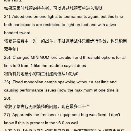
town lord.
如果玩家时城镇的持有者，可以通过城镇菜单进入监狱
24). Added one on one fights to tournaments again, but this time
both participants are restricted to fight on foot and with a two
handed sword.
恢复竞技赛中一对一的战斗，不过这场战斗只能步行作战，也只能用
双手剑！
25). Changed MINIMUM lord creation and threshold options for all
fiefs to 0 from 1 like the readme says it does.
将所有封地最小的领主创建阈值从1改为0
26). Fixed mongolian camps spawning without a set limit and
causing performance issues (now the maximum at one time is
20).
修复了蒙古包无限繁殖的问题，现在最多二十个
27). Apparently the freelancer equipment bug was fixed. I don't
know if this is present in the v3.0 as well.