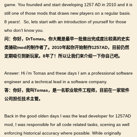
game. You founded and start developing 1257 AD in 2010 and it is
still one of those mods that draws new players on a regular basis.
8 years!. So, lets start with an introduction of yourself for those
who don’t know you.
问：你好，DrTomas。你大概是最早一批做出完成度比较高的史实
类骑砍mod的制作者了。2010年起你开始制作1257AD，目前仍然
定期吸引到新玩家。8年了！所以让我们来介绍一下你自己吧。
Answer: Hi i’m Tomas and these days I am a professional software
engineer and a technical lead in a software company.
答：你好，我叫Tomas，是一名职业软件工程师，目前在一家软件
公司担任技术主管。
Back in the good olden days I was the lead developer for 1257AD
mod, I was responsible for all code related tasks, scening as well
enforcing historical accuracy where possible. While originally