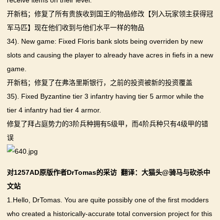
receive items on their level.
开新档；修复了所有贵族收到国王的物品修改【列入玩家领主获得冠
军马匹】现在他们收到与他们水平一样的物品
34). New game: Fixed Floris bank slots being overriden by new
slots and causing the player to already have acres in fiefs in a new
game.
开新档；修复了在弗洛里斯银行，之前的投资被新的投资覆盖
35). Fixed Byzantine tier 3 infantry having tier 5 armor while the
tier 4 infantry had tier 4 armor.
修复了拜占庭势力的3阶兵种拥有5级甲，而4阶兵种只有4级甲的错
误
对1257AD原版作者DrTomas的采访 翻译：大猫头@骑马与砍杀中
文站
1.Hello, DrTomas. You are quite possibly one of the first modders
who created a historically-accurate total conversion project for this