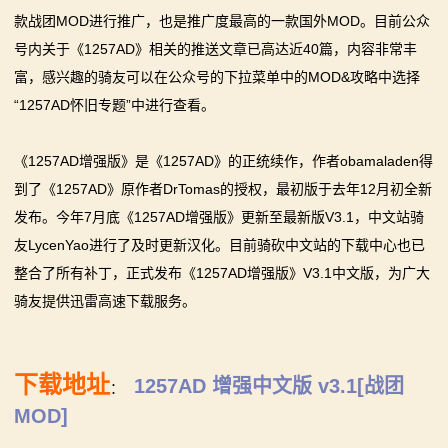
款战团MOD进行推广，也是推广度最高的一款国外MOD。目前公众
你告别单人模式！
【MOD精选】古典时代大舞台！有兵有将你就来！《公
2：
号内关于《1257AD》相关的推送文章已高达近40篇，内容非常丰
【MOD精选】别人砍杀打仗，我在朝堂玩派系博弈！
元275年前的战帆》带你领略历史的厚重！
富，感兴趣的骑友可以在公众号的下拉菜单中的MOD&攻略中选择
霸
《内战》让骑友体验被领主起兵逼宫！
【MOD精选】和几十号兄弟开黑攻城！《一起霸主》让
“1257AD怀旧专题”中进行查看。
【MOD精选】告别流浪征战，亲手打造你的营地！《建
你告别单人模式！
主
立家园：改良版》已更新至最新版本！
【MOD精选】别人砍杀打仗，我在朝堂玩派系博弈！
《1257AD增强版》是《1257AD》的正统续作，作者obamaladen得
骑
骑砍2《战帆》v1.2.7与本体v1.4.7正式版更新日志
《内战》让骑友体验被领主起兵逼宫！
到了《1257AD》原作者DrTomas的授权，最初版于去年12月初全新
【MOD精选】告别流浪征战，亲手打造你的营地！《建
马
发布。今年7月底《1257AD增强版》更新至最新版V3.1，中文站骑
立家园：改良版》已更新至最新版本！
友LycenYao进行了及时更新汉化。目前骑砍中文站的下载中心也已
与
骑砍2《战帆》v1.2.7与本体v1.4.7正式版更新日志
整合了所有补丁，正式发布《1257AD增强版》V3.1中文版，为广大
砍
骑友提供迅雷高速下载服务。
杀
1
下载地址
1257AD 增强中文版 v3.1[战团
：
MOD]
全