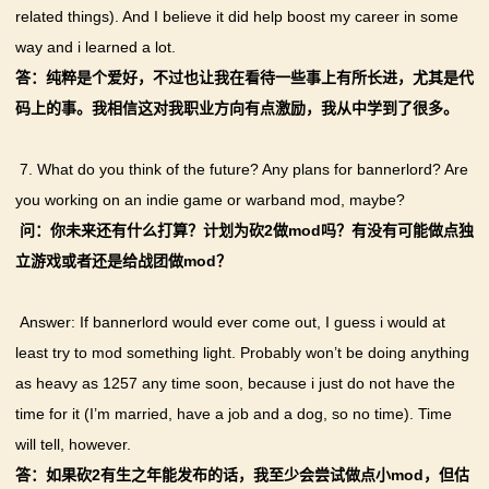
related things). And I believe it did help boost my career in some
way and i learned a lot.
答：纯粹是个爱好，不过也让我在看待一些事上有所长进，尤其是代
码上的事。我相信这对我职业方向有点激励，我从中学到了很多。
7. What do you think of the future? Any plans for bannerlord? Are
you working on an indie game or warband mod, maybe?
问：你未来还有什么打算？计划为砍2做mod吗？有没有可能做点独
立游戏或者还是给战团做mod？
Answer: If bannerlord would ever come out, I guess i would at
least try to mod something light. Probably won’t be doing anything
as heavy as 1257 any time soon, because i just do not have the
time for it (I’m married, have a job and a dog, so no time). Time
will tell, however.
答：如果砍2有生之年能发布的话，我至少会尝试做点小mod，但估