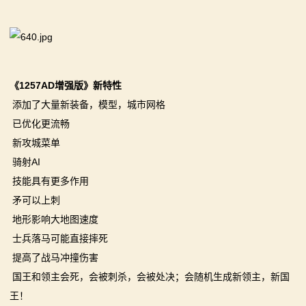
系
列
媒
《1257AD增强版》新特性
体
添加了大量新装备，模型，城市网格
已优化更流畅
中
新攻城菜单
心
骑射AI
技能具有更多作用
精
矛可以上刺
彩
地形影响大地图速度
士兵落马可能直接摔死
视
提高了战马冲撞伤害
频
国王和领主会死，会被刺杀，会被处决；会随机生成新领主，新国
王！
原