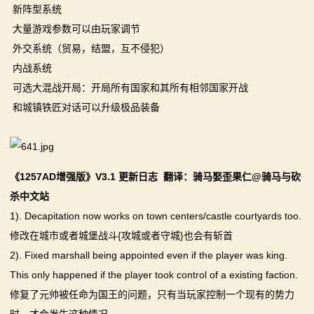
新阵型系统
画
大量游戏参数可以由玩家调节
外交系统（贸易，结盟，互不侵犯）
漫
内战系统
画
可选大混战开局：开局所有国家和其所有相邻国家开战
和城镇铁匠对话可以升级极品装备
下
载
中
《1257AD增强版》V3.1 更新日志 翻译：骑马娶歪果仁@骑马与砍
杀中文站
心
1). Decapitation now works on town centers/castle courtyards too.
MOD
修改在城市或者城堡战斗{攻城或者守城}也会有斩首
2). Fixed marshall being appointed even if the player was king.
中
This only happened if the player took control of a existing faction.
心
修复了元帅被任命为国王的问题，只有当玩家控制一个现有的势力