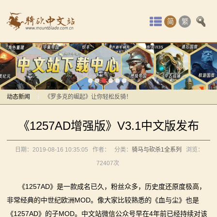
首
简
繁
页
最
感谢你们，与我们一起缅怀ipek
新
【MOD精选】方旗直接原地坐牢！我的罗多克回来啦！
动
动态新闻
《罗多克的崛起》让你轻松反骑！
深切缅怀“骑砍之母”——ipek Yavuz女士
感谢你们，与我们一起缅怀ipek
态
《1257AD增强版》V3.1中文版发布
【MOD推荐】熟悉的玩法，不一样的体验！《那落迦之
【MOD精选】方旗直接原地坐牢！我的罗多克回来啦！
骑
境：涅槃歌》全新内容重构更新！
《罗多克的崛起》让你轻松反骑！
日期：2019-08-16 10:35:05
作者：
分类：
骑马与砍杀1全系列
浏览：
马
【MOD精选】重生之我在卡拉迪亚当剑修！《修仙·飞
深切缅怀“骑砍之母”——ipek Yavuz女士
72407次
剑》让骑砍2变修真界！
【MOD推荐】熟悉的玩法，不一样的体验！《那落迦之
与
【MOD精选】古典时代大舞台！有兵有将你就来！《公
境：涅槃歌》全新内容重构更新！
《1257AD》是一款成名已久，粉丝众多，历史度还原度极高，
砍
元275年前的战帆》带你领略历史的厚重！
【MOD精选】重生之我在卡拉迪亚当剑修！《修仙·飞
非常经典的中世纪欧洲MOD。像大家比较熟悉的《血与尘》也是
《1257AD》的子MOD。中文站微信公众号早在4年前已经持续对该
【MOD精选】和几十号兄弟开黑攻城！《一起霸主》让
剑》让骑砍2变修真界！
杀