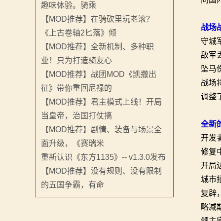
趣味体验。骑乘
骑
【MOD推荐】在骑砍里玩老滚？
砍
战场
《上古卷轴2匕落》倾
守城
【MOD推荐】全新机制、多种职
百
敌军
业！只为打造骑友心
科
坠马
【MOD推荐】战团MOD《凯撒出
战场
征》带你重回尼禄的
火
调整
【MOD推荐】君主模式上线！开局
爆
当皇帝，治国打仗搞
全新
【MOD推荐】剧情、装备与场景全
论
开发
面升级，《赛瑞米
修复
坛
重新认识《东方1135》-- v1.3.0发布
开局
【MOD推荐】没有规则、没有限制
城市招
的五国争霸，有命
复辟
略减
领主