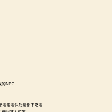
的NPC
镇酒馆酒保处请部下吃酒
主询问某人位置