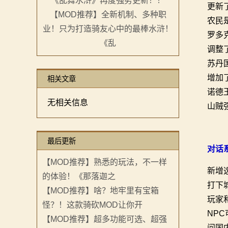
更新
【MOD推荐】全新机制、多种职
画
农民
业！只为打造骑友心中的最棒水浒！
罗多
漫
《乱
调整
画
苏丹
增加
相关文章
下
诺德
无相关信息
载
山贼
中
最后更新
心
对话
【MOD推荐】熟悉的玩法，不一样
MOD
新增
的体验！《那落迦之
打下
【MOD推荐】啥？地牢里有宝箱
中
玩家
怪？！这款骑砍MOD让你开
心
NP
【MOD推荐】超多功能可选、超强
问国