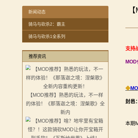
【MOD推荐】熟悉的玩法，不一样的体验！《那落迦之
感谢你们，与我们一起缅怀ipek
【
【MOD精选】重生之我在卡拉迪亚当剑修！《修仙·飞剑
【MOD精选】方旗直接原地坐牢！我的罗多克回来啦！
新闻动态
2：
【MOD精选】古典时代大舞台！有兵有将你就来！《公
深切缅怀“骑砍之母”——ipek Yavuz女士
骑马与砍杀2：霸主
霸
【MOD精选】和几十号兄弟开黑攻城！《一起霸主》让
【MOD推荐】熟悉的玩法，不一样的体验！《那落迦之
骑马与砍杀1全系列
【MOD精选】别人砍杀打仗，我在朝堂玩派系博弈！《
【MOD精选】重生之我在卡拉迪亚当剑修！《修仙·飞剑
主
【MOD精选】告别流浪征战，亲手打造你的营地！《建
【MOD精选】古典时代大舞台！有兵有将你就来！《公
支持战
骑
推荐资讯
骑砍2《战帆》v1.2.7与本体v1.4.7正式版更新日志
【MOD精选】和几十号兄弟开黑攻城！《一起霸主》让
MO
马
【MOD精选】别人砍杀打仗，我在朝堂玩派系博弈！《
【MOD精选】告别流浪征战，亲手打造你的营地！《建
与
骑砍2《战帆》v1.2.7与本体v1.4.7正式版更新日志
◆
M
砍
【MOD推荐】熟悉的玩法，不一样
封邑
的体验！《那落迦之境：涅槃歌》全
杀
新内
1
本期
全