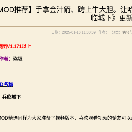
境：涅槃歌》全新内容重构更新！
MOD推荐】手拿金汁箭、跨上牛大胆。让
》让骑砍2变修真界！
《罗多克的崛起》让你轻松反骑！
临城下》更
元275年前的战帆》带你领略历史的厚重！
你告别单人模式！
境：涅槃歌》全新内容重构更新！
日期：2025-01-16 11:00:09
作者：
分类：
骑马
内战》让骑友体验被领主起兵逼宫！
》让骑砍2变修真界！
立家园：改良版》已更新至最新版本！
元275年前的战帆》带你领略历史的厚重！
团V1.171以上
你告别单人模式！
D作者：
殇垣
内战》让骑友体验被领主起兵逼宫！
立家园：改良版》已更新至最新版本！
OD名称
：兵临城下
MOD精选同样为大家准备了视频版本，喜欢观看视频的骑友可以