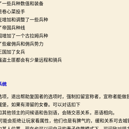
了一些兵种数值和装备
是卷心菜投手
克增加和调整了一些兵种
了帝国兵种线
国增加了一个古拉姆兵种
了些雇佣兵和佣兵势力
王国加了女兵
强盗土匪都会有少量远程和骑兵
系统
选项，退出帮助复国者的选项时，强制扣留宣称者，宣称者能做我
城堡，如果有滞留的女眷。可以对话扣下
和其他领主的问候语和告别语，会随交恶关系，恶语相向。
C可能会拒绝让玩家看属性，他们也是有脾气的，缓和关系可去城
内某人位置，现在也可以问自己的妻子作弊模式下，可问敌对领