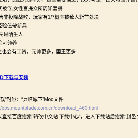
家被俘,女性喜提众所周知套餐
.若非投降战败，玩家有1/7概率被敌人斩首处决
兵经验值帶新兵
,先是陌生人
院可领养
领主也会有工资，元帅更多，国王更多
OD下载与安装
载“封邑：“兵临城下”Mod文件
://bbs.mountblade.com.cn/download_460.html
以直接百度搜索“骑砍中文站 下载中心”，进入下载站后搜索“封