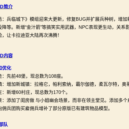
OD简介
邑：兵临城下》模组迎来大更新，修复BUG并扩展兵种树，增加
投降等。新增“金汁箭”等搞笑实用武器，NPC表现更生动，关
险，让卡拉迪亚大陆再次沸腾！
OD内容
和优化
垒：先前48堡，现总数为108座。
镇：增加新城镇：拉格它，帕利索纳，霸尔伽德，柔瓦尔特，奥
庄：新增60村庄，现总数为170个。
景：添加了闺房做 与小姐幽会场景，而非在领主堂见。添加多个
向佣兵团购买雇佣兵增补了部分原版已有建筑物品模型。
部队