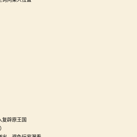
入复辟原王国
人）
弹出。避免玩家漏看