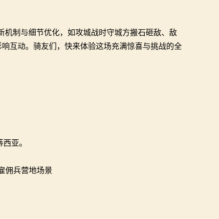
新机制与细节优化，如攻城战时守城方搬石砸敌、敌
系影响互动。骑友们，快来体验这场充满惊喜与挑战的全
蒂西亚。
雇佣兵营地场景