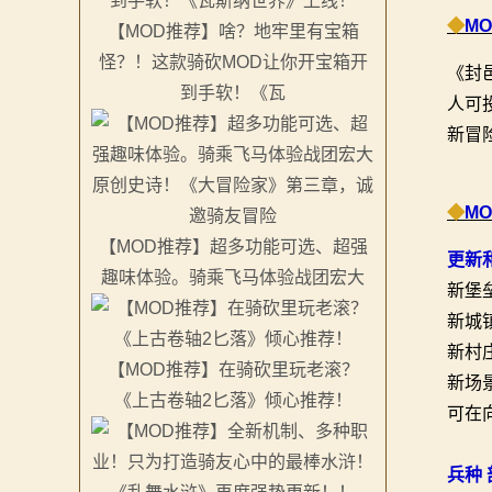
系
◆
M
【MOD推荐】啥？地牢里有宝箱
怪？！这款骑砍MOD让你开宝箱开
列
《封
到手软！《瓦
人可
媒
新冒
体
中
◆
M
【MOD推荐】超多功能可选、超强
心
更新
趣味体验。骑乘飞马体验战团宏大
新堡
精
新城
彩
新村
【MOD推荐】在骑砍里玩老滚？
新场
视
《上古卷轴2匕落》倾心推荐！
可在
频
兵种 
原