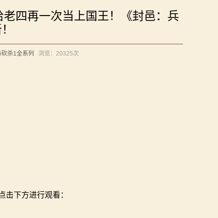
哈老四再一次当上国王！《封邑：兵
新！
与砍杀1全系列
浏览：
20325次
点击下方进行观看：