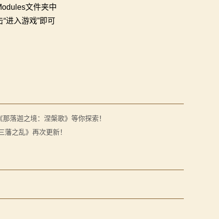
dules文件夹中
“进入游戏”即可
《那落迦之境：涅槃歌》等你探索！
:三藩之乱》再次更新！