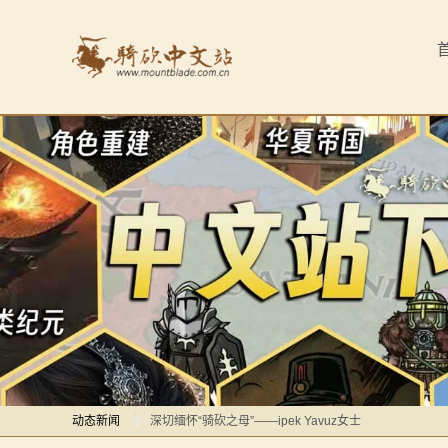
首
页
最
新
动
态
骑
马
感谢你们，与我们一起缅怀ipek
与
【MOD精选】方旗直接原地坐牢！我的罗多克回来啦！
砍
动态新闻
深切缅怀“骑砍之母”——ipek Yavuz女士
杀