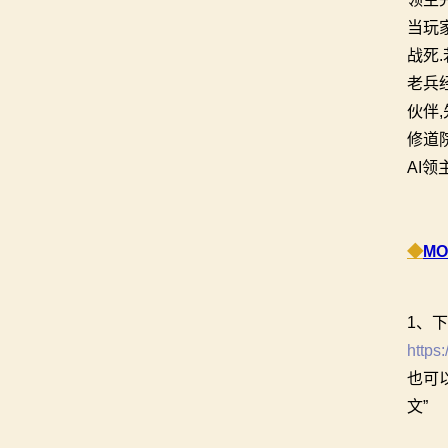
当玩
战死
老
伙伴
修道
AI
◆
M
1、下
https
也可
文”