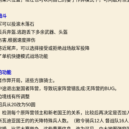
战斗
军可以投滚木落石
丢兵弃盔.逃跑丢下多余武器、头盔
伤害,根据速度摔伤
将近尾声，可以选择接受或拒绝战场敌军投降
了单机快捷模式战场功能
的功能
者作弊开局，送些方旗骑士。
中途退出复国者阵营，导致玩家阵营错乱成:无阵营的BUG。
边境线有所调整
兵从20改为50圆
，检测每个原阵营领主和新老国王的关系，比较后再决定是否加
斯瓦迪亚国王的的天降特殊兵人数。（敕令骑兵12人 督战队16
完婚，比武大赛举办，这些重要信息，改为可见，由大地图弹窗