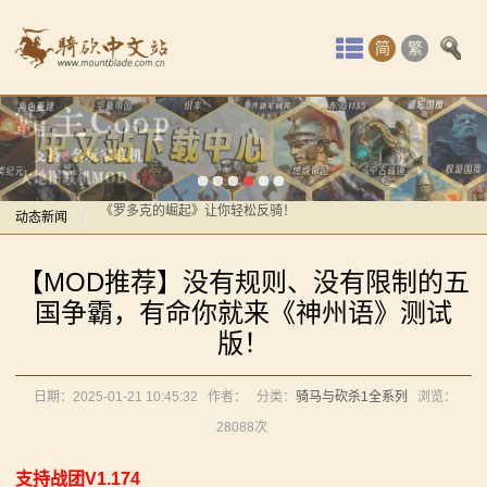
首
简
繁
页
最
感谢你们，与我们一起缅怀ipek
【MOD精选】方旗直接原地坐牢！我的罗多克回来啦！
新
《罗多克的崛起》让你轻松反骑！
动
动态新闻
深切缅怀“骑砍之母”——ipek Yavuz女士
感谢你们，与我们一起缅怀ipek
态
【MOD推荐】熟悉的玩法，不一样的体验！《那落迦之
【MOD推荐】没有规则、没有限制的五
【MOD精选】方旗直接原地坐牢！我的罗多克回来啦！
境：涅槃歌》全新内容重构更新！
骑
国争霸，有命你就来《神州语》测试
《罗多克的崛起》让你轻松反骑！
【MOD精选】重生之我在卡拉迪亚当剑修！《修仙·飞
版！
马
深切缅怀“骑砍之母”——ipek Yavuz女士
剑》让骑砍2变修真界！
【MOD推荐】熟悉的玩法，不一样的体验！《那落迦之
【MOD精选】古典时代大舞台！有兵有将你就来！《公
与
日期：2025-01-21 10:45:32
作者：
分类：
骑马与砍杀1全系列
浏览：
境：涅槃歌》全新内容重构更新！
元275年前的战帆》带你领略历史的厚重！
28088次
砍
【MOD精选】重生之我在卡拉迪亚当剑修！《修仙·飞
【MOD精选】和几十号兄弟开黑攻城！《一起霸主》让
支持战团V1.174
剑》让骑砍2变修真界！
杀
你告别单人模式！