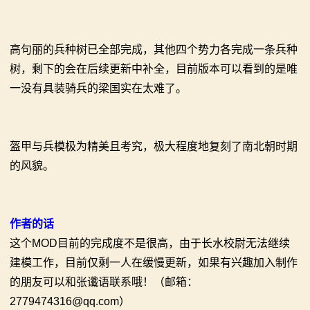
画
高句丽的兵种树已全部完成，其他四个势力各完成一条兵种
漫
树，剩下的会在后续更新中补全，目前版本可以看到的是唯
画
一没有具装骑兵的梁国实在太难了。
下
载
盔甲与兵模极为精美且考究，极大程度地复刻了南北朝时期
的风貌。
中
心
作者的话
MOD
这个MOD目前的完成度不是很高，由于长水校尉无法继续
中
建模工作，目前仅剩一人在缓慢更新，如果有兴趣加入制作
的朋友可以和张谶语联系哦！（邮箱：
心
2779474316@qq.com）