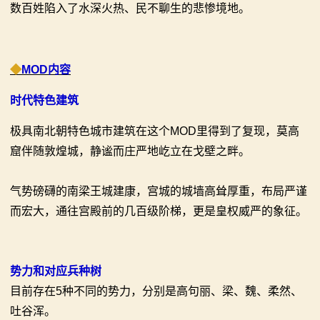
数百姓陷入了水深火热、民不聊生的悲惨境地。
系
列
◆
MOD内容
媒
时代特色建筑
体
极具南北朝特色城市建筑在这个MOD里得到了复现，莫高
中
窟伴随敦煌城，静谧而庄严地屹立在戈壁之畔。
心
气势磅礴的南梁王城建康，宫城的城墙高耸厚重，布局严谨
精
而宏大，通往宫殿前的几百级阶梯，更是皇权威严的象征。
彩
视
势力和对应兵种树
频
目前存在5种不同的势力，分别是高句丽、梁、魏、柔然、
吐谷浑。
原