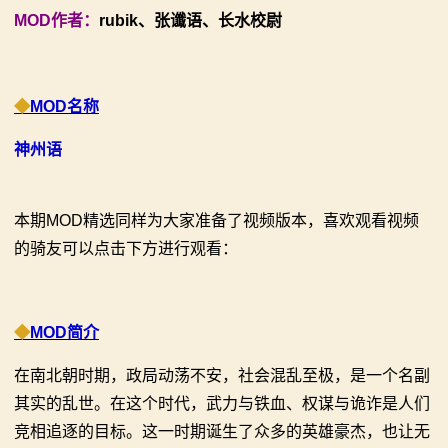
MOD作者：
rubik、张谶语、长水校尉
【MOD精选】古典时代大舞台！有兵有将你就来！《公
【MOD精选】别人砍杀打仗，我在朝堂玩派系博弈！
2：
元275年前的战帆》带你领略历史的厚重！
《内战》让骑友体验被领主起兵逼宫！
霸
【MOD精选】和几十号兄弟开黑攻城！《一起霸主》让
【MOD精选】告别流浪征战，亲手打造你的营地！《建
◆
MOD名称
你告别单人模式！
立家园：改良版》已更新至最新版本！
主
【MOD精选】别人砍杀打仗，我在朝堂玩派系博弈！
神州语
骑砍2《战帆》v1.2.7与本体v1.4.7正式版更新日志
骑
《内战》让骑友体验被领主起兵逼宫！
【MOD精选】告别流浪征战，亲手打造你的营地！《建
马
本期MOD精选同样为大家准备了视频版本，喜欢观看视频
立家园：改良版》已更新至最新版本！
的骑友可以点击下方进行观看：
与
骑砍2《战帆》v1.2.7与本体v1.4.7正式版更新日志
砍
◆
MOD简介
杀
在南北朝时期，政局动荡不安，社会混乱至极，是一个名副
1
其实的乱世。在这个时代，武力与铁血、权谋与诡诈是人们
全
竞相追逐的目标。这一时期诞生了众多的英雄豪杰，也让无